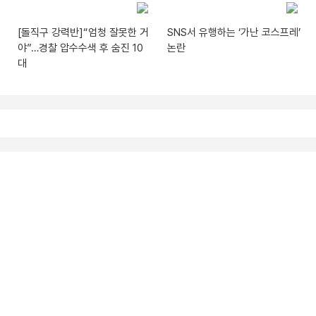
[돌직구 강력반]“엄청 잘못한 거
SNS서 유행하는 ‘가난 코스프레’
야”…경찰 압수수색 후 숨진 10
논란
대