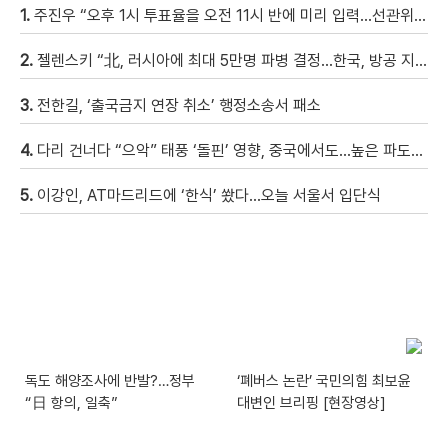
1.
주진우 “오후 1시 투표율을 오전 11시 반에 미리 입력…선관위 ‘타임머신 조작‘” [현장영상]
2.
젤렌스키 “北, 러시아에 최대 5만명 파병 결정…한국, 방공 지원해달라”
3.
전한길, ‘출국금지 연장 취소’ 행정소송서 패소
4.
다리 건너다 “으악” 태풍 ‘돌핀’ 영향, 중국에서도…높은 파도에 휩쓸려 9세 아이 실종 [현장영상]
5.
이강인, AT마드리드에 ‘한식’ 쐈다…오늘 서울서 입단식
독도 해양조사에 반발?…정부
‘폐버스 논란’ 국민의힘 최보윤
“日 항의, 일축”
대변인 브리핑 [현장영상]