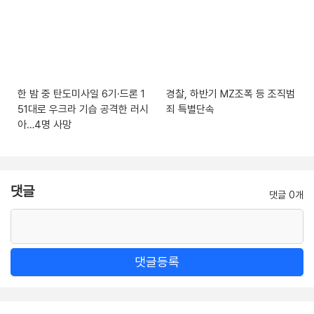
한 밤 중 탄도미사일 6기·드론 1
경찰, 하반기 MZ조폭 등 조직범
51대로 우크라 기습 공격한 러시
죄 특별단속
아…4명 사망
댓글
댓글 0개
댓글등록