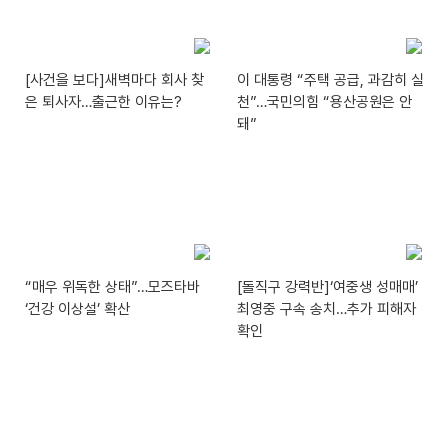
[사건을 보다]새벽마다 회사 찾
이 대통령 “주택 공급, 과감히 실
은 퇴사자…출근한 이유는?
천”…국민의힘 “용산공원은 안
돼”
“매우 위독한 상태”…모즈타바
[돌직구 강력반]‘여중생 성매매’
‘건강 이상설’ 확산
최영중 구속 송치…추가 피해자
확인