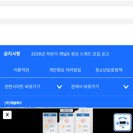
공지사항
2026년 하반기 채널A 청년 스쿼드 모집 공고
이용약관
개인정보 처리방침
청소년보호정책
관련사이트 바로가기
관계사 바로가기
(주)채널에이
대표이사: 김차수
|
서울특별시 종로구 청계천로 1 (03187)
부가통신사업신고: 022357호
|
사업자등록번호: 101-86-62787
X
대표전화: (02)2020-3114
|
시청자상담실: (02)2020-3100
통신판매업신고: 제2012-서울종로-0195호
COPYRIGHT(c) SINCE 2023,
CHANNEL A
ALL RIGHTS RESERVED.