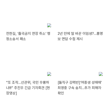
전한길, ‘출국금지 연장 취소’ 행
2년 만에 말 바꾼 이임생?…홍명
정소송서 패소
보 면담 수첩 제시
“또 조작…선관위, 국민 우롱하
[돌직구 강력반]‘여중생 성매매’
냐!!!” 주진우 긴급 기자회견 [현
최영중 구속 송치…추가 피해자
장영상]
확인