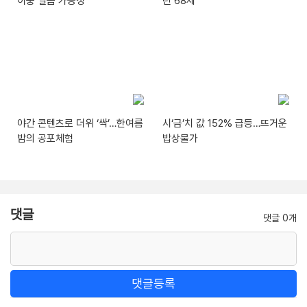
이중 열돔 가능성
년 68세
야간 콘텐츠로 더위 ‘싹’…한여름
시‘금’치 값 152% 급등…뜨거운
밤의 공포체험
밥상물가
댓글
댓글 0개
댓글등록