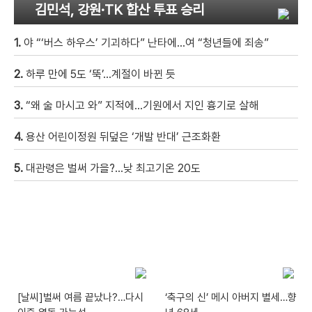
김민석, 강원·TK 합산 투표 승리
1.
야 “‘버스 하우스’ 기괴하다” 난타에…여 “청년들에 죄송”
2.
하루 만에 5도 ‘뚝’…계절이 바뀐 듯
3.
“왜 술 마시고 와” 지적에…기원에서 지인 흉기로 살해
4.
용산 어린이정원 뒤덮은 ‘개발 반대’ 근조화환
5.
대관령은 벌써 가을?…낮 최고기온 20도
[날씨]벌써 여름 끝났나?…다시
‘축구의 신’ 메시 아버지 별세…향