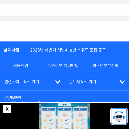
공지사항
2026년 하반기 채널A 청년 스쿼드 모집 공고
이용약관
개인정보 처리방침
청소년보호정책
관련사이트 바로가기
관계사 바로가기
(주)채널에이
대표이사: 김차수
|
서울특별시 종로구 청계천로 1 (03187)
부가통신사업신고: 022357호
|
사업자등록번호: 101-86-62787
X
대표전화: (02)2020-3114
|
시청자상담실: (02)2020-3100
통신판매업신고: 제2012-서울종로-0195호
COPYRIGHT(c) SINCE 2023,
CHANNEL A
ALL RIGHTS RESERVED.