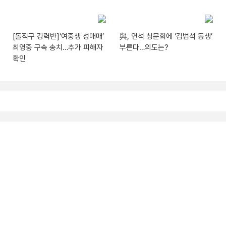
[돌직구 강력반]‘여중생 성매매’
與, 연석 청문회에 ‘김범석 동생’
최영중 구속 송치…추가 피해자
부른다…의도는?
확인