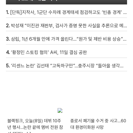
1.
[단독]지작사, 1군단 수차례 경계태세 점검하고도 ‘빈총 경계’ 몰랐다
2.
박성재 “이진관 재판부, 검사가 증명 못한 사실을 추론으로 메꿔” [현장영상]
3.
삼립, 1년 6개월 만에 가격 올린다…“원가 및 제반 비용 상승” [자막뉴스]
4.
‘황정민 스토킹 혐의’ A씨, 11일 결심 공판
5.
‘리센느 논란’ 김선태 “고독하구만”…충주시장 “돌아올 생각은?”
블랙핑크, 오늘(8일) 데뷔 10주
종로서 폐기물 수거 중 사고…60
년 행사…논란 끝에 멤버 전원 참
대 환경미화원 사망