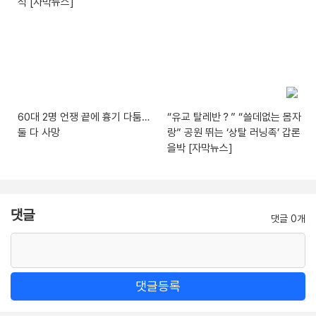
석 [자막뉴스]
60대 2명 언쟁 끝에 흉기 다툼…
“유교 탈레반？” “쓸데없는 몸자
둘 다 사망
랑” 공원 뛰는 ‘상탈 러닝족’ 갑론
을박 [자막뉴스]
댓글
댓글 0개
댓글등록