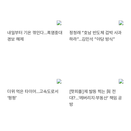
내일부터 기온 꺾인다…폭염중대
정청래 “호남 반도체 겁박 사과
경보 해제
하라”…김민석 “야당 방식”
더위 먹은 타이어…고속도로서
[핫피플]제 발등 찍는 與 전
‘펑펑’
대?…‘레버리지·부동산’ 책임 공
방