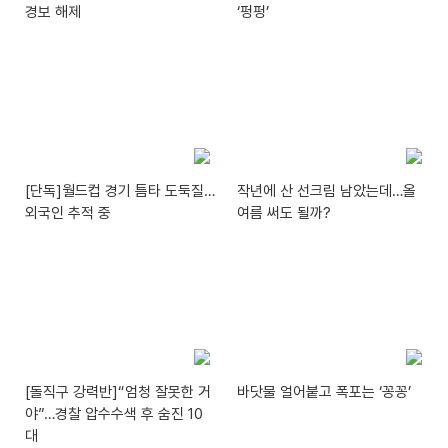
경보 해제
‘펑펑’
[단독]월드컵 경기 틈타 도둑질…
작년에 산 선크림 남았는데…올
외국인 추적 중
여름 써도 될까?
[돌직구 강력반]“엄청 잘못한 거
바닷물 얼어붙고 폭포는 ‘꽁꽁’
야”…경찰 압수수색 후 숨진 10
대