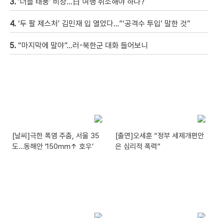
3.
‘더블 태풍’ 비상…日 여행 취소해야 하나?
4.
‘두 팔 제스처’ 김민재 입 열었다…“‘공격수 투입’ 말한 것”
5.
“마지막에 말야”…러-북한군 대화 들어보니
[날씨]극한 폭염 주춤, 서울 35
[출연]오세훈 “정부 세제개편안
도…동해안 ‘150mm↑ 호우’
은 심리적 폭력”