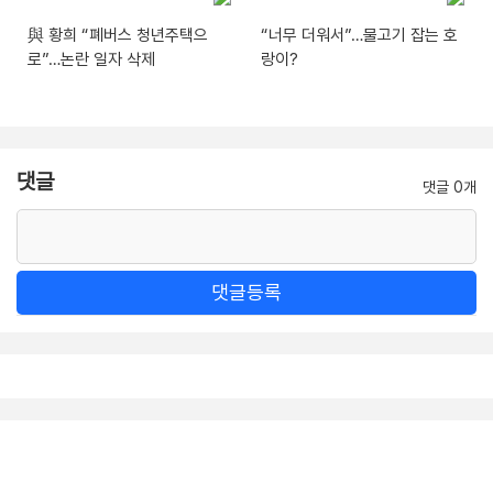
與 황희 “폐버스 청년주택으
“너무 더워서”…물고기 잡는 호
로”…논란 일자 삭제
랑이?
댓글
댓글 0개
댓글등록