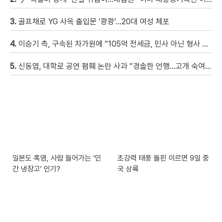
3.
골프채로 YG 사옥 출입문 ‘쾅쾅’…20대 여성 체포
4.
이승기 측, 구속된 차가원에 “105억 전세금, 민사 아닌 형사 범죄…엄벌 원해” [자막뉴스]
5.
신동엽, 대학로 공연 폄훼 논란 사과 “경솔한 언행…고개 숙여 사과”
일본도 폭염, 사람 들어가는 ‘인
초강력 태풍 돌핀 이르면 9일 중
간 냉장고’ 인기?
국 상륙