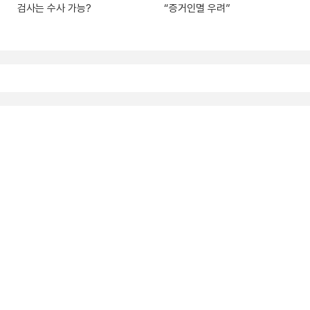
검사는 수사 가능?
“증거인멸 우려”