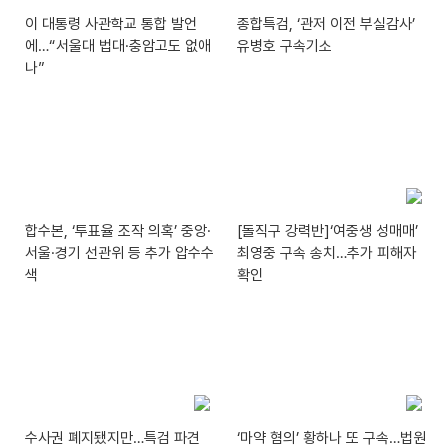
이 대통령 사관학교 통합 발언
종합특검, ‘관저 이전 부실감사’
에…“서울대 법대·충암고도 없애
유병호 구속기소
나”
합수본, ‘투표율 조작 의혹’ 중앙·
[돌직구 강력반]‘여중생 성매매’
서울·경기 선관위 등 추가 압수수
최영중 구속 송치…추가 피해자
색
확인
수사권 폐지됐지만…특검 파견
‘마약 혐의’ 황하나 또 구속…법원