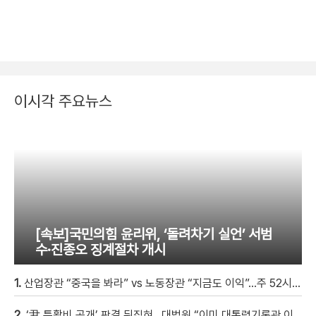
이시각 주요뉴스
[속보]국민의힘 윤리위, ‘돌려차기 실언’ 서범
수·진종오 징계절차 개시
1.
산업장관 “중국을 봐라” vs 노동장관 “지금도 이익”…주 52시간 이견
2.
‘尹 특활비 공개’ 판결 뒤집혀…대법원 “이미 대통령기록관 이관”