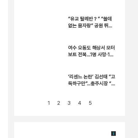
“유교 탈레반？” “쓸데
없는 몸자랑” 공원 뛰는
‘상탈 러닝족’ 갑론을박
[자막뉴스]
여수 오동도 해상서 모터
보트 전복…1명 사망·1명
실종
‘리센느 논란’ 김선태 “고
독하구만”…충주시장 “돌
아올 생각은?”
1
2
3
4
5