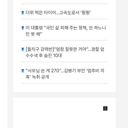
더위 먹은 타이어…고속도로서 ‘펑펑’
이 대통령 “국민 삶 피해 주는 정책, 안 하느니
만 못 해”
[돌직구 강력반]“엄청 잘못한 거야”…경찰 압
수수색 후 숨진 10대
“사모님 쓴 게 270”…김병기 부인 ‘업추비 의
혹’ 녹취 공개