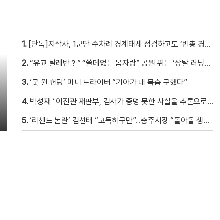
1.
[단독]지작사, 1군단 수차례 경계태세 점검하고도 ‘빈총 경계’ 몰랐다
2.
“유교 탈레반？” “쓸데없는 몸자랑” 공원 뛰는 ‘상탈 러닝족’ 갑론을박 [자막뉴스]
3.
‘굿 윌 헌팅’ 미니 드라이버 “기아가 내 목숨 구했다”
4.
박성재 “이진관 재판부, 검사가 증명 못한 사실을 추론으로 메꿔” [현장영상]
5.
‘리센느 논란’ 김선태 “고독하구만”…충주시장 “돌아올 생각은?”