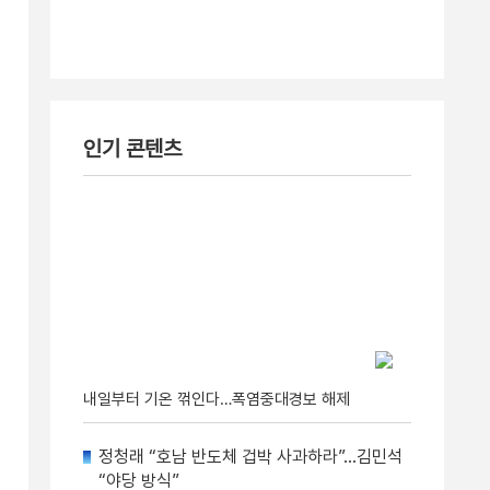
인기 콘텐츠
내일부터 기온 꺾인다…폭염중대경보 해제
정청래 “호남 반도체 겁박 사과하라”…김민석
“야당 방식”