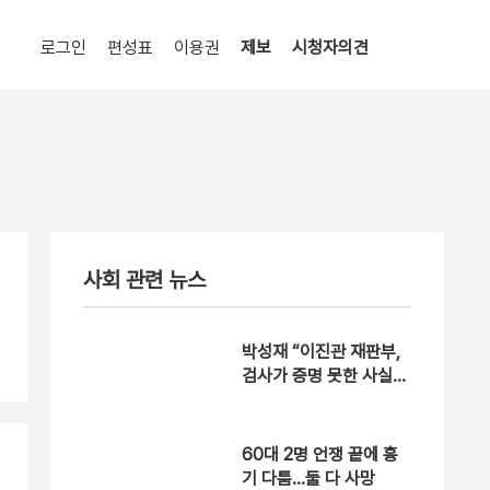
로그인
편성표
이용권
제보
시청자의견
사회 관련 뉴스
박성재 “이진관 재판부,
검사가 증명 못한 사실을
추론으로 메꿔” [현장영
상]
60대 2명 언쟁 끝에 흉
기 다툼…둘 다 사망