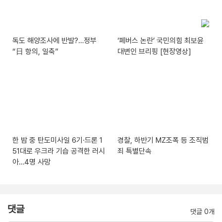
독도 해양조사에 반발?…정부
‘폐버스 논란’ 국민의힘 최보윤
“日 항의, 일축”
대변인 브리핑 [현장영상]
한 밤 중 탄도미사일 6기·드론 1
경찰, 하반기 MZ조폭 등 조직범
51대로 우크라 기습 공격한 러시
죄 특별단속
아…4명 사망
댓글
댓글 0개