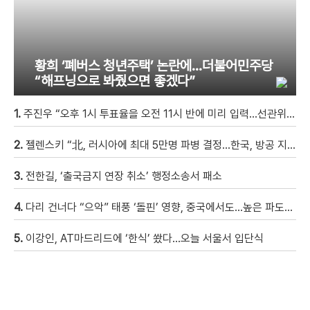
황희 ‘폐버스 청년주택’ 논란에…더불어민주당
“해프닝으로 봐줬으면 좋겠다”
1.
주진우 “오후 1시 투표율을 오전 11시 반에 미리 입력…선관위 ‘타임머신 조작‘” [현장영상]
2.
젤렌스키 “北, 러시아에 최대 5만명 파병 결정…한국, 방공 지원해달라”
3.
전한길, ‘출국금지 연장 취소’ 행정소송서 패소
4.
다리 건너다 “으악” 태풍 ‘돌핀’ 영향, 중국에서도…높은 파도에 휩쓸려 9세 아이 실종 [현장영상]
5.
이강인, AT마드리드에 ‘한식’ 쐈다…오늘 서울서 입단식