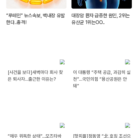
[사건을 보다]새벽마다 회사 찾
이 대통령 “주택 공급, 과감히 실
은 퇴사자…출근한 이유는?
천”…국민의힘 “용산공원은 안
돼”
“매우 위독한 상태”…모즈타바
[핫피플]정동영 “北 호칭 조선으