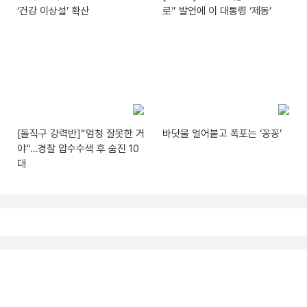
‘건강 이상설’ 확산
로” 발언에 이 대통령 ‘제동’
[돌직구 강력반]“엄청 잘못한 거
바닷물 얼어붙고 폭포는 ‘꽁꽁’
야”…경찰 압수수색 후 숨진 10
대