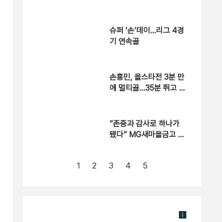
민혁…넥젠 인비테이셔
널 우승
슈퍼 ‘손’데이…리그 4경
기 연속골
손흥민, 올스타전 3분 만
에 멀티골…35분 뛰고 M
VP
“존중과 감사로 하나가
됐다” MG새마을금고 강
경진 감독, 부임 후 5번째
배드민턴 단체전서 첫 우
1
2
3
4
5
승