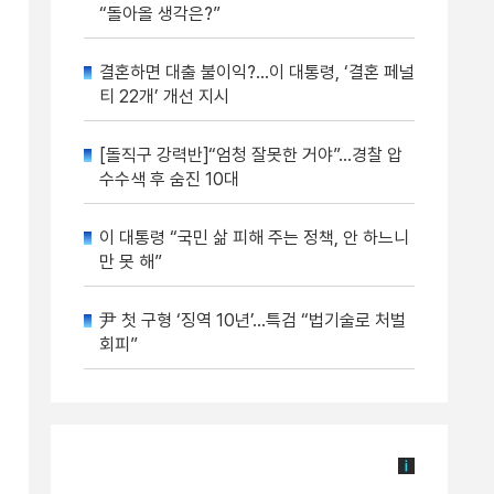
“돌아올 생각은?”
결혼하면 대출 불이익?…이 대통령, ‘결혼 페널
티 22개’ 개선 지시
[돌직구 강력반]“엄청 잘못한 거야”…경찰 압
수수색 후 숨진 10대
이 대통령 “국민 삶 피해 주는 정책, 안 하느니
만 못 해”
尹 첫 구형 ‘징역 10년’…특검 “법기술로 처벌
회피”