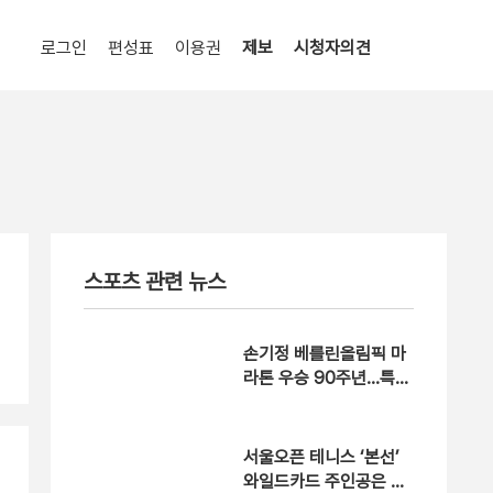
로그인
편성표
이용권
제보
시청자의견
스포츠 관련 뉴스
손기정 베를린올림픽 마
라톤 우승 90주년…특별
전·평화 마라톤 기념 사
업
서울오픈 테니스 ‘본선’
와일드카드 주인공은 조