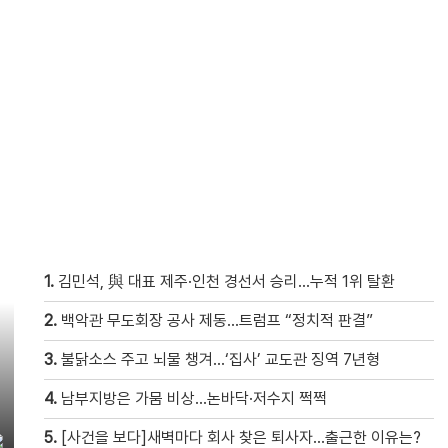
1.
김민석, 與 대표 제주·인천 경선서 승리…누적 1위 탈환
2.
백악관 무도회장 공사 제동…트럼프 “정치적 판결”
3.
불닭소스 주고 뇌물 챙겨…‘집사’ 교도관 징역 7년형
4.
남부지방은 가뭄 비상…논바닥·저수지 쩍쩍
5.
[사건을 보다]새벽마다 회사 찾은 퇴사자…출근한 이유는?