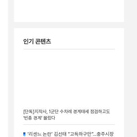
인기 콘텐츠
[단독]지작사, 1군단 수차례 경계태세 점검하고도
‘빈총 경계’ 몰랐다
‘리센느 논란’ 김선태 “고독하구만”…충주시장