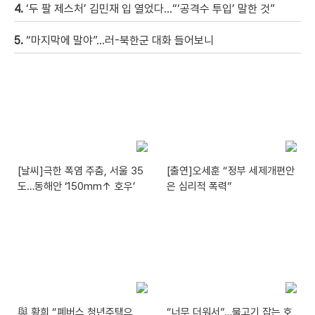
4.
‘두 팔 제스처’ 김민재 입 열었다…“‘공격수 투입’ 말한 것”
5.
“마지막에 말야”…러-북한군 대화 들어보니
[날씨]극한 폭염 주춤, 서울 35
[출연]오세훈 “정부 세제개편안
도…동해안 ‘150mm↑ 호우’
은 심리적 폭력”
與 황희 “폐버스 청년주택으
“너무 더워서”…물고기 잡는 호