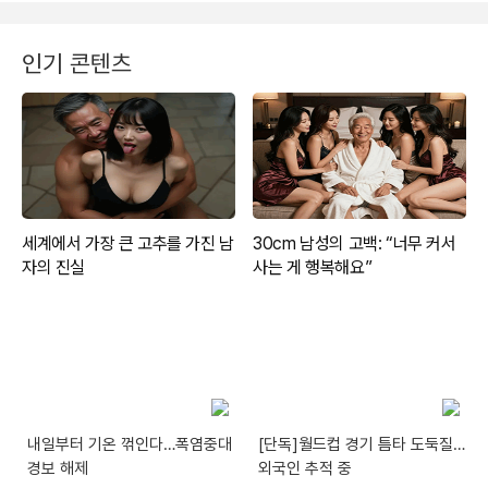
인기 콘텐츠
내일부터 기온 꺾인다…폭염중대
[단독]월드컵 경기 틈타 도둑질…
경보 해제
외국인 추적 중