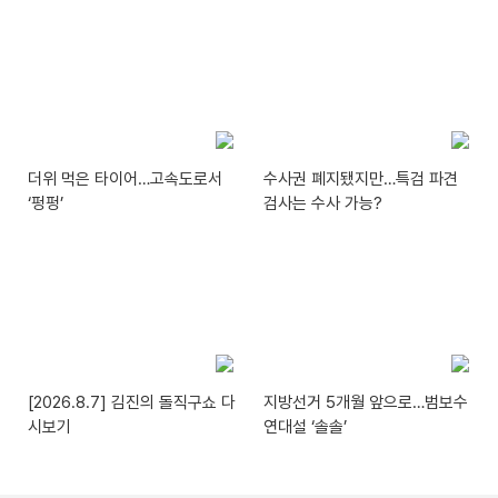
더위 먹은 타이어…고속도로서
수사권 폐지됐지만…특검 파견
‘펑펑’
검사는 수사 가능?
[2026.8.7] 김진의 돌직구쇼 다
지방선거 5개월 앞으로…범보수
시보기
연대설 ‘솔솔’