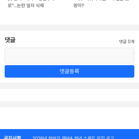
로”…논란 일자 삭제
랑이?
댓글
댓글 0개
댓글등록
공지사항
2026년 하반기 채널A 청년 스쿼드 모집 공고