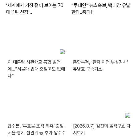
이 대통령 사관학교 통합 발언
종합특검, ‘관저 이전 부실감사’
에…“서울대 법대·충암고도 없애
유병호 구속기소
나”
합수본, ‘투표율 조작 의혹’ 중앙·
[2026.8.7] 김진의 돌직구쇼 다
서울·경기 선관위 등 추가 압수수
시보기