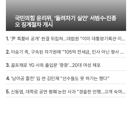
국민의힘 윤리위, ‘돌려차기 실언’ 서범수·진종
오 징계절차 개시
1.
‘尹 특활비 공개’ 판결 뒤집혀…대법원 “이미 대통령기록관 이관”
2.
이승기 측, 구속된 차가원에 “105억 전세금, 민사 아닌 형사 범죄…엄벌 원해” [자막뉴스]
3.
골프채로 YG 사옥 출입문 ‘쾅쾅’…20대 여성 체포
4.
‘남아공 졸전’ 입 연 김민재 “선수들도 못 하기는 했다”
5.
신동엽, 대학로 공연 폄훼 논란 사과 “경솔한 언행…고개 숙여 사과”