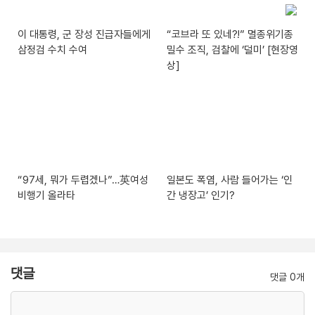
이 대통령, 군 장성 진급자들에게
“코브라 또 있네?!” 멸종위기종
삼정검 수치 수여
밀수 조직, 검찰에 ‘덜미’ [현장영
상]
“97세, 뭐가 두렵겠나”…英여성
일본도 폭염, 사람 들어가는 ‘인
비행기 올라타
간 냉장고’ 인기?
댓글
댓글 0개