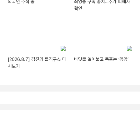
외국인 추적 중
최영중 구속 송치…추가 피해자
확인
[2026.8.7] 김진의 돌직구쇼 다
바닷물 얼어붙고 폭포는 ‘꽁꽁’
시보기