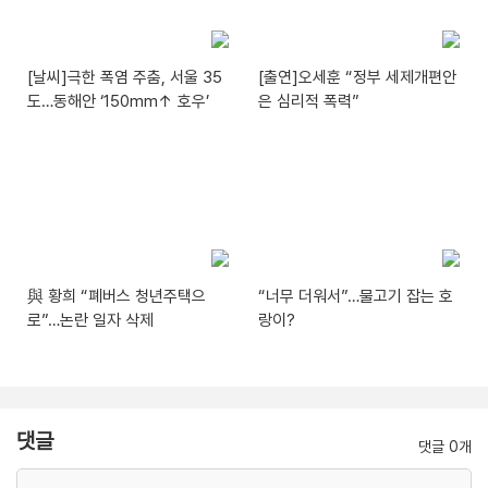
[날씨]극한 폭염 주춤, 서울 35
[출연]오세훈 “정부 세제개편안
도…동해안 ‘150mm↑ 호우’
은 심리적 폭력”
與 황희 “폐버스 청년주택으
“너무 더워서”…물고기 잡는 호
로”…논란 일자 삭제
랑이?
댓글
댓글 0개