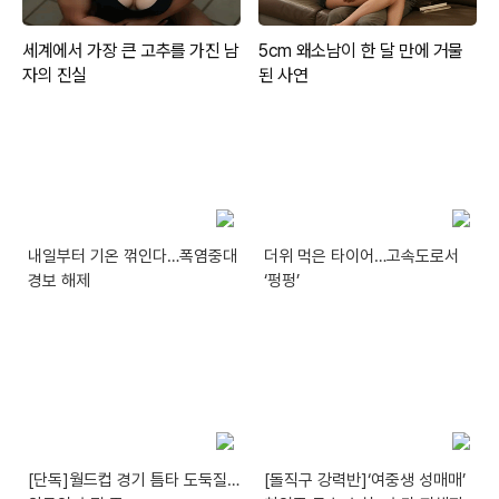
내일부터 기온 꺾인다…폭염중대
더위 먹은 타이어…고속도로서
경보 해제
‘펑펑’
[단독]월드컵 경기 틈타 도둑질…
[돌직구 강력반]‘여중생 성매매’