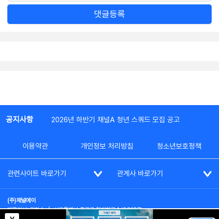
댓글등록
공지사항
2026년 하반기 채널A 청년 스쿼드 모집 공고
이용약관
개인정보 처리방침
청소년보호정책
관련사이트 바로가기
관계사 바로가기
(주)채널에이
대표이사: 김차수
|
서울특별시 종로구 청계천로 1 (03187)
부가통신사업신고: 022357호
|
사업자등록번호: 101-86-62787