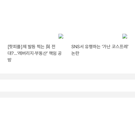
[핫피플]제 발등 찍는 與 전
SNS서 유행하는 ‘가난 코스프레’
대?…‘레버리지·부동산’ 책임 공
논란
방