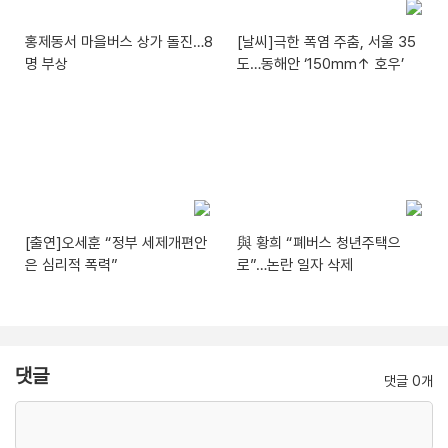
홍제동서 마을버스 상가 돌진…8
[날씨]극한 폭염 주춤, 서울 35
명 부상
도…동해안 ‘150mm↑ 호우’
[출연]오세훈 “정부 세제개편안
與 황희 “폐버스 청년주택으
은 심리적 폭력”
로”…논란 일자 삭제
댓글
댓글 0개