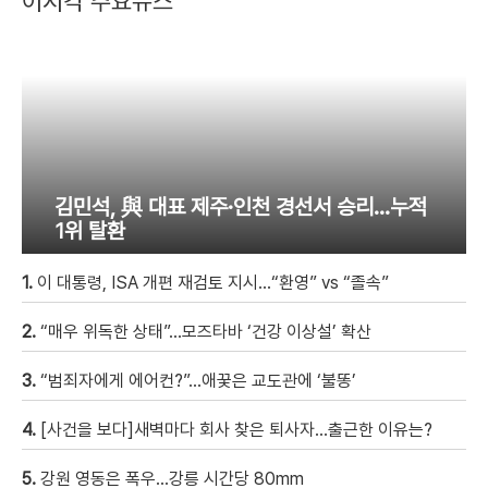
이시각 주요뉴스
김민석, 與 대표 제주·인천 경선서 승리…누적
1위 탈환
1.
이 대통령, ISA 개편 재검토 지시…“환영” vs “졸속”
2.
“매우 위독한 상태”…모즈타바 ‘건강 이상설’ 확산
3.
“범죄자에게 에어컨?”…애꿎은 교도관에 ‘불똥’
4.
[사건을 보다]새벽마다 회사 찾은 퇴사자…출근한 이유는?
5.
강원 영동은 폭우…강릉 시간당 80mm