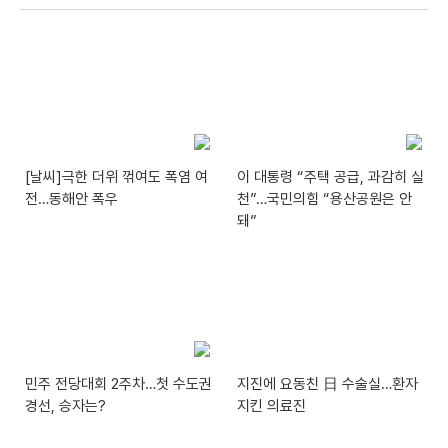
[날씨]극한 더위 꺾여도 폭염 여
이 대통령 “주택 공급, 과감히 실
전…동해안 폭우
천”…국민의힘 “용산공원은 안
돼”
민주 전당대회 2주차…첫 수도권
지진에 요동친 日 수술실…환자
경선, 승자는?
지킨 의료진