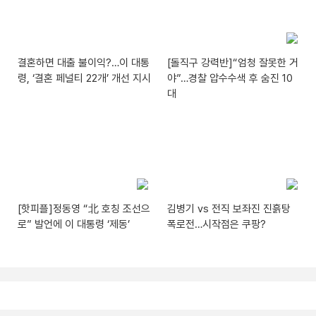
결혼하면 대출 불이익?…이 대통
[돌직구 강력반]“엄청 잘못한 거
령, ‘결혼 페널티 22개’ 개선 지시
야”…경찰 압수수색 후 숨진 10
대
[핫피플]정동영 “北 호칭 조선으
김병기 vs 전직 보좌진 진흙탕
로” 발언에 이 대통령 ‘제동’
폭로전…시작점은 쿠팡?