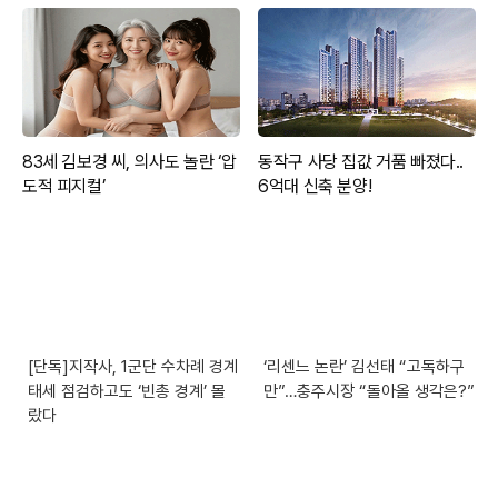
[단독]지작사, 1군단 수차례 경계
‘리센느 논란’ 김선태 “고독하구
태세 점검하고도 ‘빈총 경계’ 몰
만”…충주시장 “돌아올 생각은?”
랐다