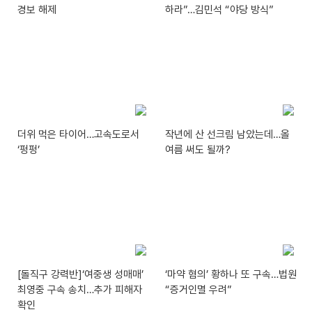
경보 해제
하라”…김민석 “야당 방식”
더위 먹은 타이어…고속도로서
작년에 산 선크림 남았는데…올
‘펑펑’
여름 써도 될까?
[돌직구 강력반]‘여중생 성매매’
‘마약 혐의’ 황하나 또 구속…법원
최영중 구속 송치…추가 피해자
“증거인멸 우려”
확인