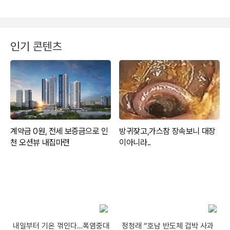
인기 콘텐츠
내일부터 기온 꺾인다…폭염중대
정청래 “호남 반도체 겁박 사과