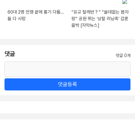
60대 2명 언쟁 끝에 흉기 다툼…
“유교 탈레반？” “쓸데없는 몸자
둘 다 사망
랑” 공원 뛰는 ‘상탈 러닝족’ 갑론
을박 [자막뉴스]
댓글
댓글 0개
댓글등록