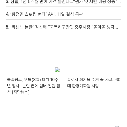
3.
삼립, 1년 6개월 만에 가격 올린다…“원가 및 제반 비용 상승” [자막뉴스]
4.
‘황정민 스토킹 혐의’ A씨, 11일 결심 공판
5.
‘리센느 논란’ 김선태 “고독하구만”…충주시장 “돌아올 생각은?”
블랙핑크, 오늘(8일) 데뷔 10주
종로서 폐기물 수거 중 사고…60
년 행사…논란 끝에 멤버 전원 참
대 환경미화원 사망
석 [자막뉴스]