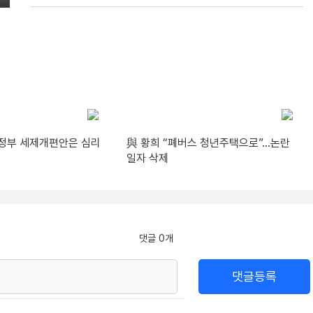
“정부 세제개편안은 심리
與 황희 “폐버스 청년주택으로”…논란
일자 삭제
댓글 0개
댓글등록