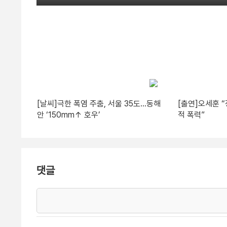
[날씨]극한 폭염 주춤, 서울 35도…동해
[출연]오세훈 
안 ‘150mm↑ 호우’
적 폭력”
댓글