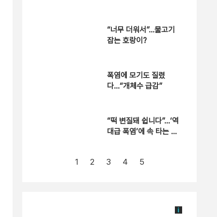
“너무 더워서”…물고기
잡는 호랑이?
폭염에 모기도 질렸
다…“개체수 급감”
“떡 변질돼 쉽니다”…‘역
대급 폭염’에 속 타는 골
목상권
1
2
3
4
5