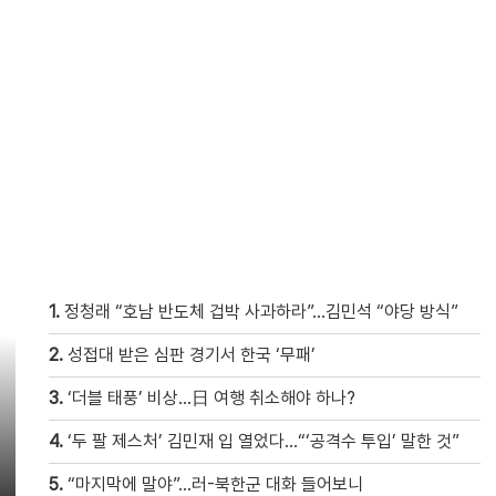
1.
정청래 “호남 반도체 겁박 사과하라”…김민석 “야당 방식”
2.
성접대 받은 심판 경기서 한국 ‘무패’
3.
‘더블 태풍’ 비상…日 여행 취소해야 하나?
4.
‘두 팔 제스처’ 김민재 입 열었다…“‘공격수 투입’ 말한 것”
5.
“마지막에 말야”…러-북한군 대화 들어보니