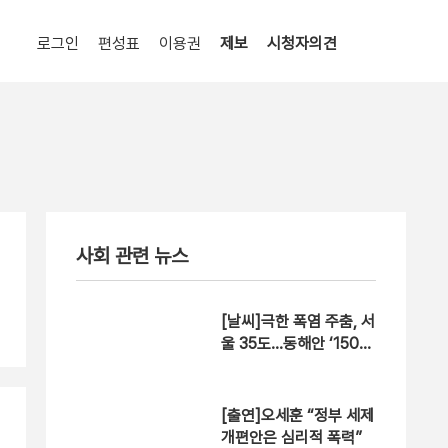
로그인
편성표
이용권
제보
시청자의견
사회 관련 뉴스
[날씨]극한 폭염 주춤, 서
울 35도…동해안 ‘150m
m↑ 호우’
[출연]오세훈 “정부 세제
개편안은 심리적 폭력”