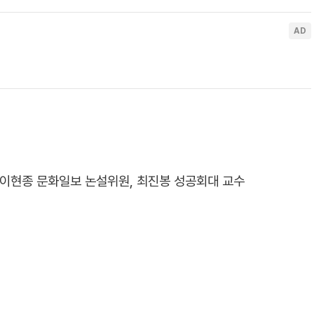
, 이현종 문화일보 논설위원, 최진봉 성공회대 교수