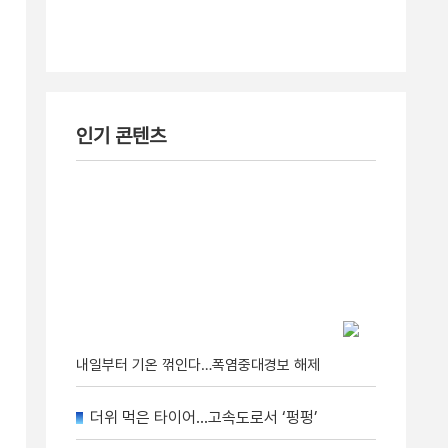
인기 콘텐츠
내일부터 기온 꺾인다…폭염중대경보 해제
더위 먹은 타이어…고속도로서 ‘펑펑’