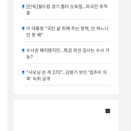
[단독]월드컵 경기 틈타 도둑질…외국인 추적
중
이 대통령 “국민 삶 피해 주는 정책, 안 하느니
만 못 해”
수사권 폐지됐지만…특검 파견 검사는 수사 가
능?
“사모님 쓴 게 270”…김병기 부인 ‘업추비 의
혹’ 녹취 공개