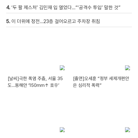
4.
‘두 팔 제스처’ 김민재 입 열었다…“‘공격수 투입’ 말한 것”
5.
이 더위에 정전…23층 걸어오르고 주차장 취침
[날씨]극한 폭염 주춤, 서울 35
[출연]오세훈 “정부 세제개편안
도…동해안 ‘150mm↑ 호우’
은 심리적 폭력”