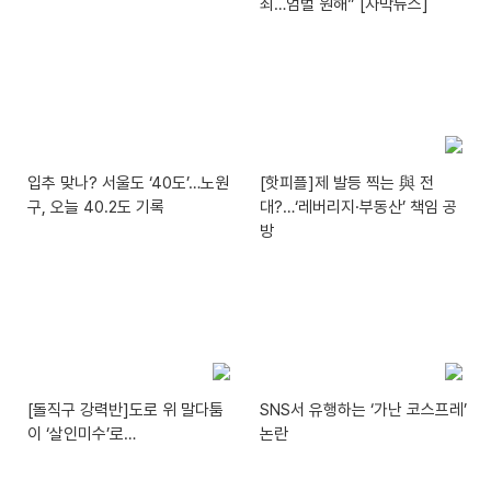
죄…엄벌 원해” [자막뉴스]
입추 맞나? 서울도 ‘40도’…노원
[핫피플]제 발등 찍는 與 전
구, 오늘 40.2도 기록
대?…‘레버리지·부동산’ 책임 공
방
[돌직구 강력반]도로 위 말다툼
SNS서 유행하는 ‘가난 코스프레’
이 ‘살인미수’로…
논란