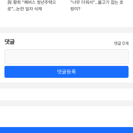
與 황희 “폐버스 청년주택으
“너무 더워서”…물고기 잡는 호
로”…논란 일자 삭제
랑이?
댓글
댓글 0개
댓글등록