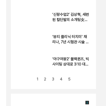
최초 탈북자, 림일…황장
엽 망명 사건 속 목숨 건
탈출기 대공개
‘신랑수업2’ 김상혁, 세련
된 칼단발의 소개팅女에
“하얀 튤립 같아”…상대
는 누구?
‘뷰티 클리닉 터치미’ 채
리나, 7년 시험관 시술 후
무너진 피부 건강…문제
의 원인은 ‘호르몬의 배
신’?
‘야구여왕2’ 블랙퀸즈, 빅
사이팅 상대로 3:10 대
승…박하얀, ‘허슬 플레
이’로 MVP 등극
1
2
3
4
5