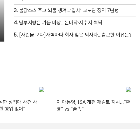
3.
불닭소스 주고 뇌물 챙겨…‘집사’ 교도관 징역 7년형
4.
남부지방은 가뭄 비상…논바닥·저수지 쩍쩍
5.
[사건을 보다]새벽마다 회사 찾은 퇴사자…출근한 이유는?
심판 성접대 사건 사
이 대통령, ISA 개편 재검토 지시…“환
절 행위 없어”
영” vs “졸속”