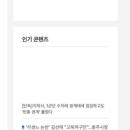
인기 콘텐츠
[단독]지작사, 1군단 수차례 경계태세 점검하고도
‘빈총 경계’ 몰랐다
‘리센느 논란’ 김선태 “고독하구만”…충주시장