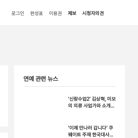
로그인
편성표
이용권
제보
시청자의견
연예 관련 뉴스
‘신랑수업2’ 김상혁, 미모
의 의류 사업가와 소개
팅…‘결혼에 진심’인 가치
관으로 공감
‘이제 만나러 갑니다’ 쿠
웨이트 주재 한국대사관