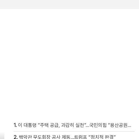
1.
이 대통령 “주택 공급, 과감히 실천”…국민의힘 “용산공원은 안 돼”
2.
백악관 무도회장 공사 제동…트럼프 “정치적 판결”