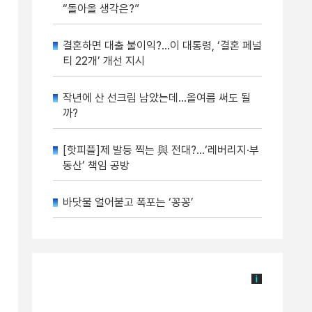
“돌아올 생각은?”
결혼하면 대출 불이익?…이 대통령, ‘결혼 페널
티 22개’ 개선 지시
작년에 산 선크림 남았는데…올여름 써도 될
까?
[핫피플]제 발등 찍는 與 전대?…‘레버리지·부
동산’ 책임 공방
바닷물 얼어붙고 폭포는 ‘꽁꽁’