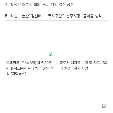
4.
‘황정민 스토킹 혐의’ A씨, 11일 결심 공판
5.
‘리센느 논란’ 김선태 “고독하구만”…충주시장 “돌아올 생각은?”
블랙핑크, 오늘(8일) 데뷔 10주
종로서 폐기물 수거 중 사고…60
년 행사…논란 끝에 멤버 전원 참
대 환경미화원 사망
석 [자막뉴스]