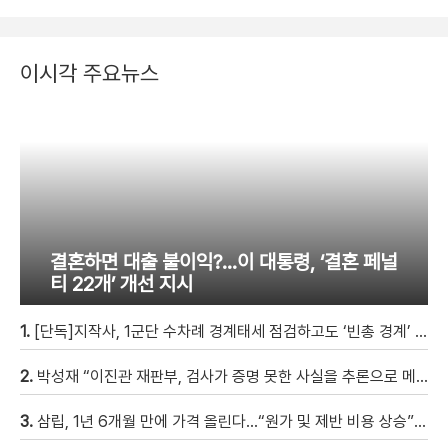
이시각 주요뉴스
결혼하면 대출 불이익?…이 대통령, ‘결혼 페널
티 22개’ 개선 지시
1.
[단독]지작사, 1군단 수차례 경계태세 점검하고도 ‘빈총 경계’ 몰랐다
2.
박성재 “이진관 재판부, 검사가 증명 못한 사실을 추론으로 메꿔” [현장영상]
3.
삼립, 1년 6개월 만에 가격 올린다…“원가 및 제반 비용 상승” [자막뉴스]