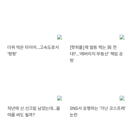
더위 먹은 타이어…고속도로서
[핫피플]제 발등 찍는 與 전
‘펑펑’
대?…‘레버리지·부동산’ 책임 공
방
작년에 산 선크림 남았는데…올
SNS서 유행하는 ‘가난 코스프레’
여름 써도 될까?
논란