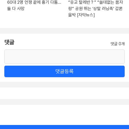
60대 2명 언쟁 끝에 흉기 다툼…
“유교 탈레반？” “쓸데없는 몸자
둘 다 사망
랑” 공원 뛰는 ‘상탈 러닝족’ 갑론
을박 [자막뉴스]
댓글
댓글 0개
댓글등록