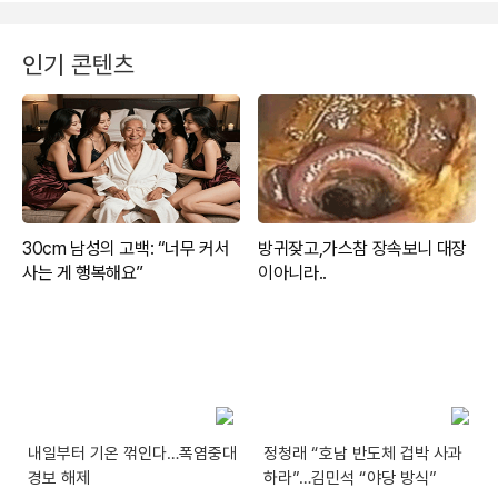
인기 콘텐츠
내일부터 기온 꺾인다…폭염중대
정청래 “호남 반도체 겁박 사과
경보 해제
하라”…김민석 “야당 방식”