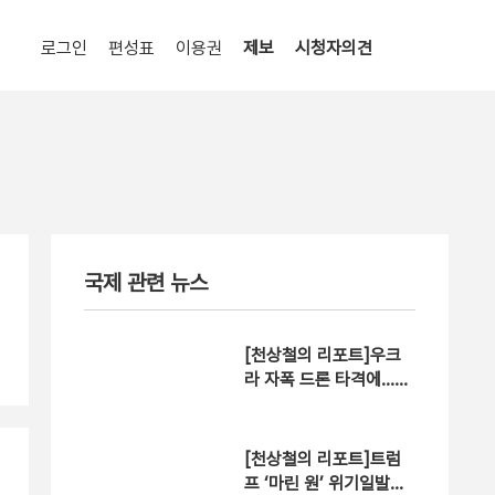
로그인
편성표
이용권
제보
시청자의견
국제 관련 뉴스
[천상철의 리포트]우크
라 자폭 드론 타격에…러
유조차 ‘활활’
[천상철의 리포트]트럼
프 ‘마린 원’ 위기일발…