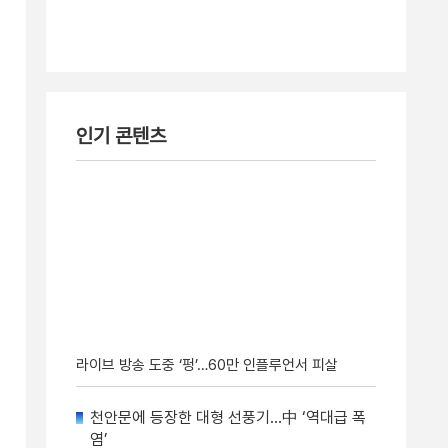
인기 콘텐츠
라이브 방송 도중 ‘펑’…60만 인플루언서 피살
천안문에 등장한 대형 선풍기…中 ‘역대급 폭
염’