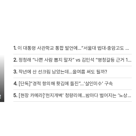
1.
이 대통령 사관학교 통합 발언에…“서울대 법대·충암고도 없애나”
2.
정청래 “나쁜 사람 뽑지 말자” vs 김민석 “명청갈등 근거 10개”
3.
작년에 산 선크림 남았는데…올여름 써도 될까?
4.
[단독]“경적 항의해 홧김에 돌진”…‘살인미수’ 구속
5.
[현장 카메라]‘천지개벽’ 청량리에…밤마다 벌어지는 ‘노상방뇨 전쟁’