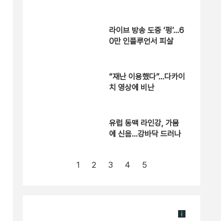
충돌 위험 조사 착수
라이브 방송 도중 ‘펑’…6
0만 인플루언서 피살
“재난 이용했다”…다카이
치 영상에 비난
유럽 동맥 라인강, 가뭄
에 신음…강바닥 드러나
1
2
3
4
5