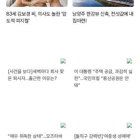
[사건을 보다]새벽마다 회사 찾
이 대통령 “주택 공급, 과감히 실
은 퇴사자…출근한 이유는?
천”…국민의힘 “용산공원은 안
돼”
“매우 위독한 상태”…모즈타바
[돌직구 강력반]‘여중생 성매매’