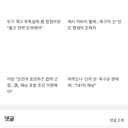
무기 재고 부족설에 美 합참의장
메시 아버지 별세…'축구의 신' 만
"출구 전략 모색해야"
든 평생의 조력자
이란 "오만과 호르무즈 합의 근
마라도나 '신의 손' 축구공 경매
접…美, 배상 포함 조건 이행해
에…"141억 예상"
야"
댓글
댓글 0개