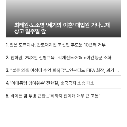
최태원·노소영 '세기의 이혼' 대법원 가나…재
상고 일주일 앞
1.
일본 도쿄지사, 간토대지진 조선인 추도문 10년째 거부
2.
천하람, 2박3일 신병교육…각개전투·20㎞야간행군 소화
3.
"불륜 의혹 여성에 수억 퇴직금"…인판티노 FIFA 회장, 과거 논란
4.
'이대통령 명예훼손' 전한길, 출국금지 소송 패소
5.
바이든 암 투병 근황…"뼈까지 전이돼 매우 큰 고통"