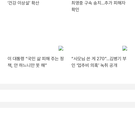
‘건강 이상설’ 확산
최영중 구속 송치…추가 피해자
확인
이 대통령 “국민 삶 피해 주는 정
“사모님 쓴 게 270”…김병기 부
책, 안 하느니만 못 해”
인 ‘업추비 의혹’ 녹취 공개