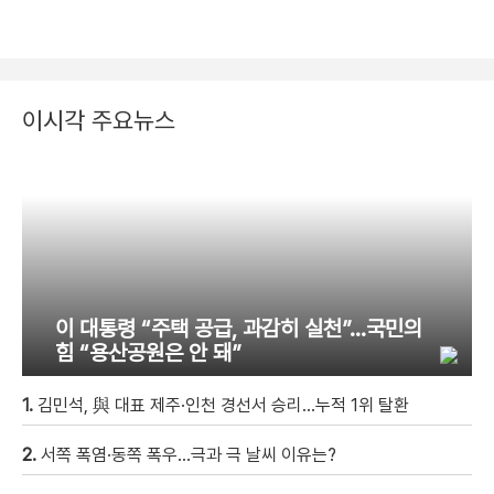
이시각 주요뉴스
이 대통령 “주택 공급, 과감히 실천”…국민의
힘 “용산공원은 안 돼”
1.
김민석, 與 대표 제주·인천 경선서 승리…누적 1위 탈환
2.
서쪽 폭염·동쪽 폭우…극과 극 날씨 이유는?