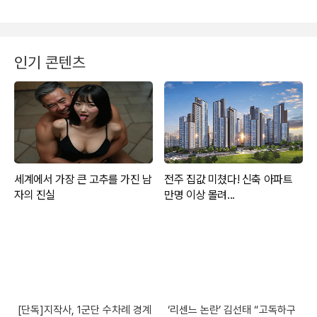
인기 콘텐츠
[단독]지작사, 1군단 수차례 경계
‘리센느 논란’ 김선태 “고독하구