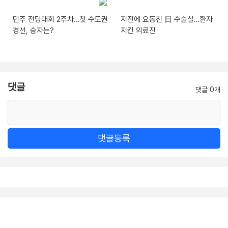
민주 전당대회 2주차…첫 수도권
지진에 요동친 日 수술실…환자
경선, 승자는?
지킨 의료진
댓글
댓글 0개
댓글등록