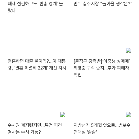
태세 점검하고도 ‘빈총 경계’ 몰
만”…충주시장 “돌아올 생각은?”
랐다
결혼하면 대출 불이익?…이 대통
[돌직구 강력반]‘여중생 성매매’
령, ‘결혼 페널티 22개’ 개선 지시
최영중 구속 송치…추가 피해자
확인
수사권 폐지됐지만…특검 파견
지방선거 5개월 앞으로…범보수
검사는 수사 가능?
연대설 ‘솔솔’