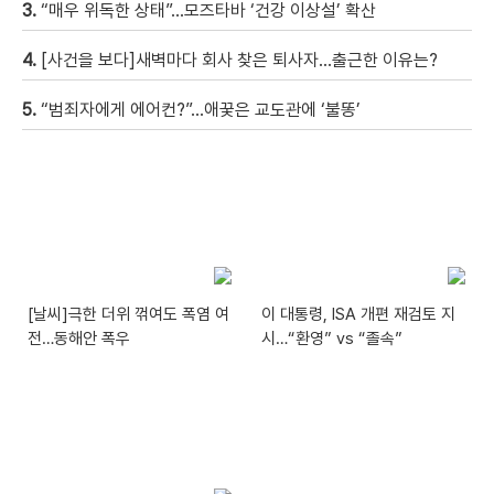
3.
“매우 위독한 상태”…모즈타바 ‘건강 이상설’ 확산
4.
[사건을 보다]새벽마다 회사 찾은 퇴사자…출근한 이유는?
5.
“범죄자에게 에어컨?”…애꿎은 교도관에 ‘불똥’
[날씨]극한 더위 꺾여도 폭염 여
이 대통령, ISA 개편 재검토 지
전…동해안 폭우
시…“환영” vs “졸속”