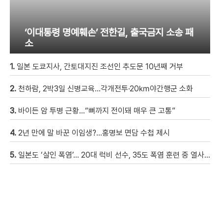
‘이대통령 명예훼손’ 전한길, 출국금지 소송 패
소
1.
일본 도쿄지사, 간토대지진 조선인 추도문 10년째 거부
2.
천하람, 2박3일 신병교육…각개전투·20㎞야간행군 소화
3.
바이든 암 투병 근황…“뼈까지 전이돼 매우 큰 고통”
4.
2년 만에 말 바꾼 이임생?…홍명보 면담 수첩 제시
5.
일본도 ‘살인 폭염’… 20대 럭비 선수, 35도 폭염 훈련 중 열사병 사망