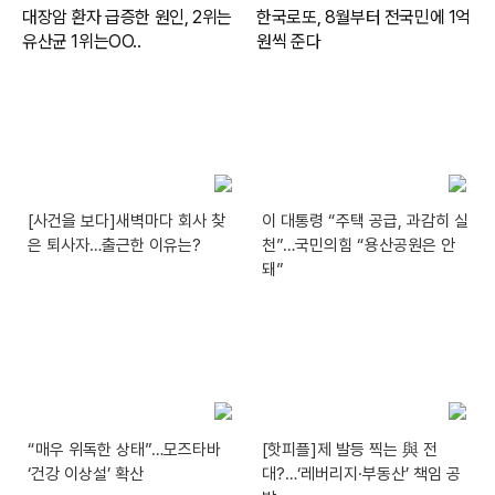
[사건을 보다]새벽마다 회사 찾
이 대통령 “주택 공급, 과감히 실
은 퇴사자…출근한 이유는?
천”…국민의힘 “용산공원은 안
돼”
“매우 위독한 상태”…모즈타바
[핫피플]제 발등 찍는 與 전
‘건강 이상설’ 확산
대?…‘레버리지·부동산’ 책임 공