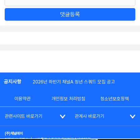
댓글등록
공지사항
2026년 하반기 채널A 청년 스쿼드 모집 공고
이용약관
개인정보 처리방침
청소년보호정책
관련사이트 바로가기
관계사 바로가기
(주)채널에이
대표이사: 김차수
|
서울특별시 종로구 청계천로 1 (03187)