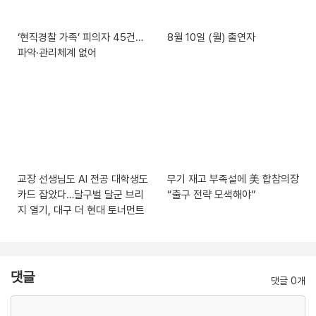
‘현직경찰 가족’ 피의자 45건…
8월 10일 (월) 출연자
파악·관리체계 없어
교장 선생님도 AI 전공 대학생도
무기 재고 부족설에 美 합참의장
카드 잡았다…달구벌 달군 브리
“출구 전략 모색해야”
지 열기, 대구 더 현대 토너먼트
댓글
댓글 0개