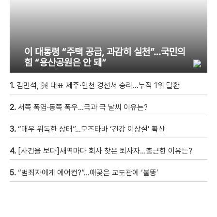
이 대통령 “주택 공급, 과감히 실천”…국민의
힘 “용산공원은 안 돼”
1.
김민석, 與 대표 제주·인천 경선서 승리…누적 1위 탈환
2.
서쪽 폭염·동쪽 폭우…극과 극 날씨 이유는?
3.
“매우 위독한 상태”…모즈타바 ‘건강 이상설’ 확산
4.
[사건을 보다]새벽마다 회사 찾은 퇴사자…출근한 이유는?
5.
“범죄자에게 에어컨?”…애꿎은 교도관에 ‘불똥’