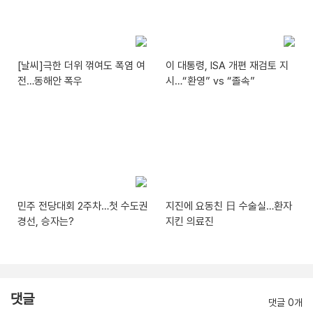
[날씨]극한 더위 꺾여도 폭염 여
이 대통령, ISA 개편 재검토 지
전…동해안 폭우
시…“환영” vs “졸속”
민주 전당대회 2주차…첫 수도권
지진에 요동친 日 수술실…환자
경선, 승자는?
지킨 의료진
댓글
댓글 0개