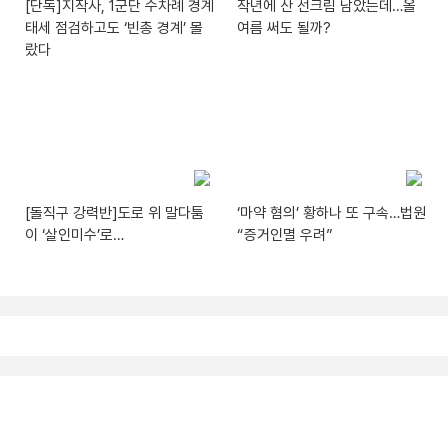
[단독]지작사, 1군단 수차례 경계
작년에 산 선크림 남았는데…올
태세 점검하고도 ‘빈총 경계’ 몰
여름 써도 될까?
랐다
[돌직구 강력반]도로 위 말다툼
‘마약 혐의’ 황하나 또 구속…법원
이 ‘살인미수’로…
“증거인멸 우려”