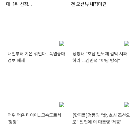
내일부터 기온 꺾인다…폭염중대
정청래 “호남 반도체 겁박 사과
경보 해제
하라”…김민석 “야당 방식”
더위 먹은 타이어…고속도로서
[핫피플]정동영 “北 호칭 조선으
‘펑펑’
로” 발언에 이 대통령 ‘제동’