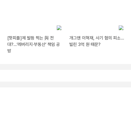
[핫피플]제 발등 찍는 與 전
개그맨 이혁재, 사기 혐의 피소…
대?…‘레버리지·부동산’ 책임 공
빌린 3억 원 때문?
방