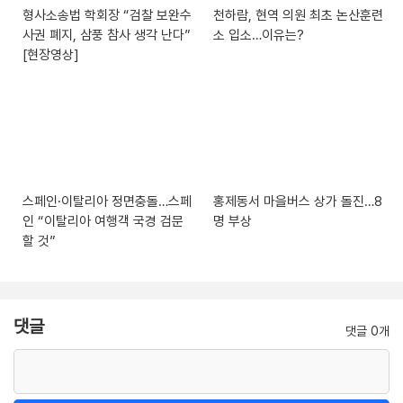
형사소송법 학회장 “검찰 보완수
천하람, 현역 의원 최초 논산훈련
사권 폐지, 삼풍 참사 생각 난다”
소 입소…이유는?
[현장영상]
스페인·이탈리아 정면충돌…스페
홍제동서 마을버스 상가 돌진…8
인 “이탈리아 여행객 국경 검문
명 부상
할 것”
댓글
댓글 0개