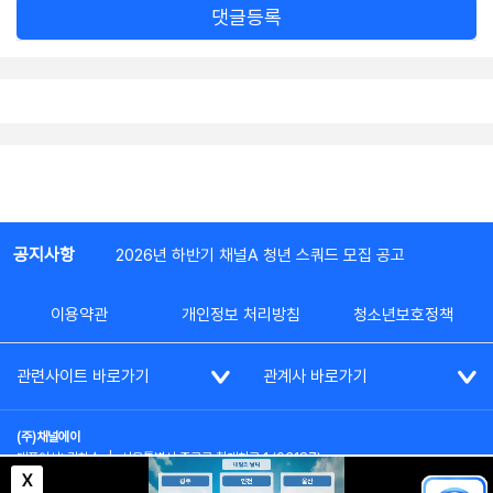
댓글등록
공지사항
2026년 하반기 채널A 청년 스쿼드 모집 공고
이용약관
개인정보 처리방침
청소년보호정책
관련사이트 바로가기
관계사 바로가기
(주)채널에이
대표이사: 김차수
|
서울특별시 종로구 청계천로 1 (03187)
부가통신사업신고: 022357호
|
사업자등록번호: 101-86-62787
X