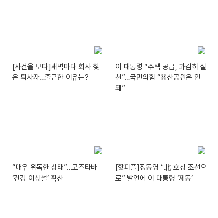
[사건을 보다]새벽마다 회사 찾
이 대통령 “주택 공급, 과감히 실
은 퇴사자…출근한 이유는?
천”…국민의힘 “용산공원은 안
돼”
“매우 위독한 상태”…모즈타바
[핫피플]정동영 “北 호칭 조선으
‘건강 이상설’ 확산
로” 발언에 이 대통령 ‘제동’