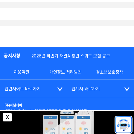
공지사항
2026년 하반기 채널A 청년 스쿼드 모집 공고
이용약관
개인정보 처리방침
청소년보호정책
관련사이트 바로가기
관계사 바로가기
(주)채널에이
대표이사: 김차수
|
서울특별시 종로구 청계천로 1 (03187)
부가통신사업신고: 022357호
|
사업자등록번호: 101-86-62787
X
대표전화: (02)2020-3114
|
시청자상담실: (02)2020-3100
통신판매업신고: 제2012-서울종로-0195호
COPYRIGHT(c) SINCE 2023,
CHANNEL A
ALL RIGHTS RESERVED.