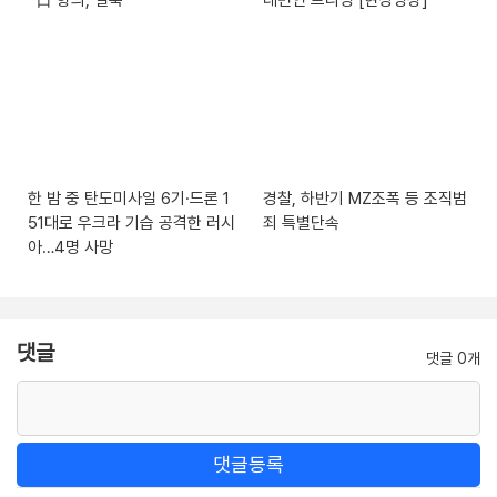
“日 항의, 일축”
대변인 브리핑 [현장영상]
한 밤 중 탄도미사일 6기·드론 1
경찰, 하반기 MZ조폭 등 조직범
51대로 우크라 기습 공격한 러시
죄 특별단속
아…4명 사망
댓글
댓글 0개
댓글등록