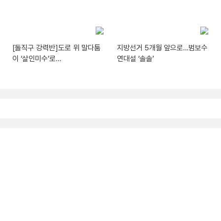
[돌직구 강력반]도로 위 말다툼
지방선거 5개월 앞으로…범보수
이 ‘살인미수’로…
연대설 ‘솔솔’