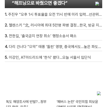
“해프닝으로 봐줬으면 좋겠다”
1.
주진우 “오후 1시 투표율을 오전 11시 반에 미리 입력…선관위 ‘타임머신 조작‘” [현장영상]
2.
젤렌스키 “北, 러시아에 최대 5만명 파병 결정…한국, 방공 지원해달라”
3.
전한길, ‘출국금지 연장 취소’ 행정소송서 패소
4.
다리 건너다 “으악” 태풍 ‘돌핀’ 영향, 중국에서도…높은 파도에 휩쓸려 9세 아이 실종 [현장영상]
5.
이강인, AT마드리드에 ‘한식’ 쐈다…오늘 서울서 입단식
독도 해양조사에 반발?…정부
‘폐버스 논란’ 국민의힘 최보윤