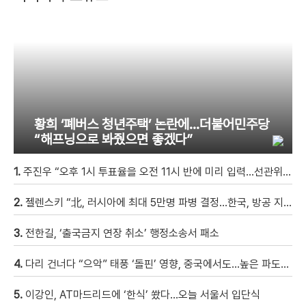
황희 ‘폐버스 청년주택’ 논란에…더불어민주당
“해프닝으로 봐줬으면 좋겠다”
1.
주진우 “오후 1시 투표율을 오전 11시 반에 미리 입력…선관위 ‘타임머신 조작‘” [현장영상]
2.
젤렌스키 “北, 러시아에 최대 5만명 파병 결정…한국, 방공 지원해달라”
3.
전한길, ‘출국금지 연장 취소’ 행정소송서 패소
4.
다리 건너다 “으악” 태풍 ‘돌핀’ 영향, 중국에서도…높은 파도에 휩쓸려 9세 아이 실종 [현장영상]
5.
이강인, AT마드리드에 ‘한식’ 쐈다…오늘 서울서 입단식