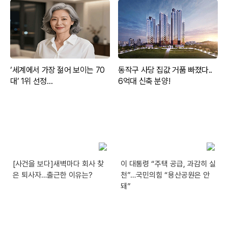
[사건을 보다]새벽마다 회사 찾
이 대통령 “주택 공급, 과감히 실
은 퇴사자…출근한 이유는?
천”…국민의힘 “용산공원은 안
돼”