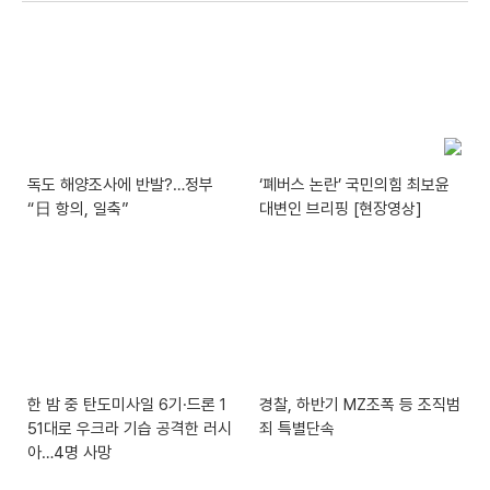
독도 해양조사에 반발?…정부
‘폐버스 논란’ 국민의힘 최보윤
“日 항의, 일축”
대변인 브리핑 [현장영상]
한 밤 중 탄도미사일 6기·드론 1
경찰, 하반기 MZ조폭 등 조직범
51대로 우크라 기습 공격한 러시
죄 특별단속
아…4명 사망