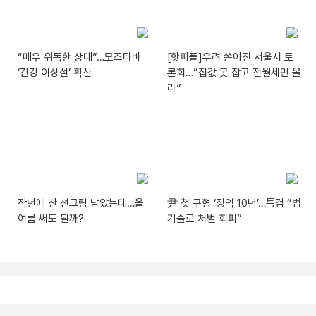
“매우 위독한 상태”…모즈타바
[핫피플]우려 쏟아진 서울시 토
‘건강 이상설’ 확산
론회…“집값 못 잡고 전월세만 올
라”
작년에 산 선크림 남았는데…올
尹 첫 구형 ‘징역 10년’…특검 “법
여름 써도 될까?
기술로 처벌 회피”