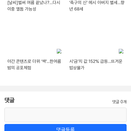
[날씨]벌써 여름 끝났나?…다시
‘축구의 신’ 메시 아버지 별세…향
이중 열돔 가능성
년 68세
야간 콘텐츠로 더위 ‘싹’…한여름
시‘금’치 값 152% 급등…뜨거운
밤의 공포체험
밥상물가
댓글
댓글 0개
댓글등록