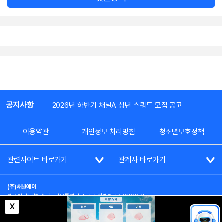
공지사항
2026년 하반기 채널A 청년 스쿼드 모집 공고
이용약관
개인정보 처리방침
청소년보호정책
관련사이트 바로가기
관계사 바로가기
(주)채널에이
대표이사: 김차수
|
서울특별시 종로구 청계천로 1 (03187)
부가통신사업신고: 022357호
|
사업자등록번호: 101-86-62787
X
대표전화: (02)2020-3114
|
시청자상담실: (02)2020-3100