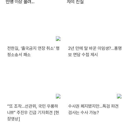
전한길, ‘출국금지 연장 취소’ 행
2년 만에 말 바꾼 이임생?…홍명
정소송서 패소
보 면담 수첩 제시
“또 조작…선관위, 국민 우롱하
수사권 폐지됐지만…특검 파견
냐!!!” 주진우 긴급 기자회견 [현
검사는 수사 가능?
장영상]