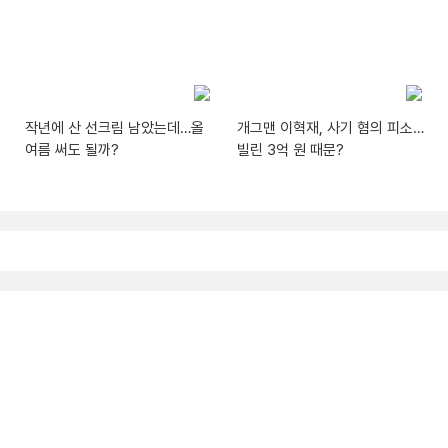
작년에 산 선크림 남았는데…올
개그맨 이혁재, 사기 혐의 피소…
여름 써도 될까?
빌린 3억 원 때문?