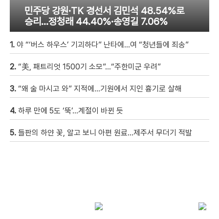
민주당 강원·TK 경선서 김민석 48.54%로
승리…정청래 44.40%·송영길 7.06%
1.
야 “‘버스 하우스’ 기괴하다” 난타에…여 “청년들에 죄송”
2.
“美, 패트리엇 1500기 소모”…“주한미군 우려”
3.
“왜 술 마시고 와” 지적에…기원에서 지인 흉기로 살해
4.
하루 만에 5도 ‘뚝’…계절이 바뀐 듯
5.
들판의 하얀 꽃, 알고 보니 아편 원료…제주서 무더기 적발