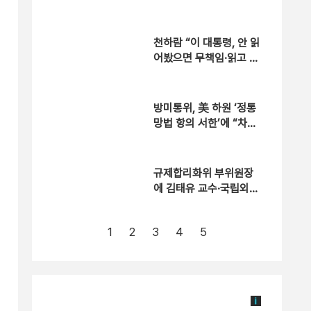
적 관계” [현장영상]
천하람 “이 대통령, 안 읽
어봤으면 무책임·읽고 모
른 척은 비겁” [현장영
상]
방미통위, 美 하원 ‘정통
망법 항의 서한’에 “차별
없을 것”
규제합리화위 부위원장
에 김태유 교수·국립외교
원장에는 김흥규 소장
1
2
3
4
5