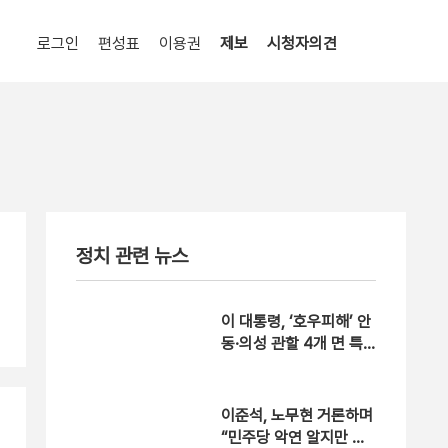
로그인
편성표
이용권
제보
시청자의견
정치 관련 뉴스
이 대통령, ‘호우피해’ 안
동·의성 관할 4개 면 특
별재난지역 선포
이준석, 노무현 거론하며
“민주당 악연 알지만 사