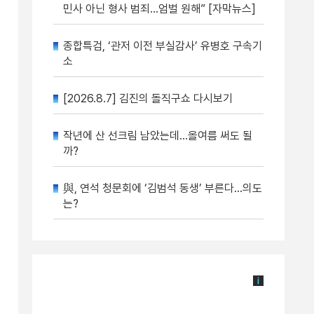
민사 아닌 형사 범죄…엄벌 원해” [자막뉴스]
종합특검, ‘관저 이전 부실감사’ 유병호 구속기
소
[2026.8.7] 김진의 돌직구쇼 다시보기
작년에 산 선크림 남았는데…올여름 써도 될
까?
與, 연석 청문회에 ‘김범석 동생’ 부른다…의도
는?