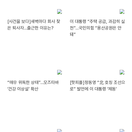
[사건을 보다]새벽마다 회사 찾
이 대통령 “주택 공급, 과감히 실
은 퇴사자…출근한 이유는?
천”…국민의힘 “용산공원은 안
돼”
“매우 위독한 상태”…모즈타바
[핫피플]정동영 “北 호칭 조선으
‘건강 이상설’ 확산
로” 발언에 이 대통령 ‘제동’