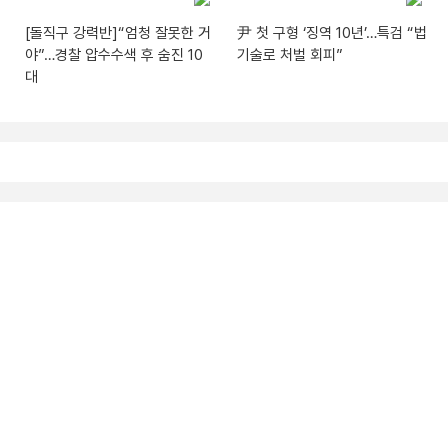
[돌직구 강력반]“엄청 잘못한 거
尹 첫 구형 ‘징역 10년’…특검 “법
야”…경찰 압수수색 후 숨진 10
기술로 처벌 회피”
대