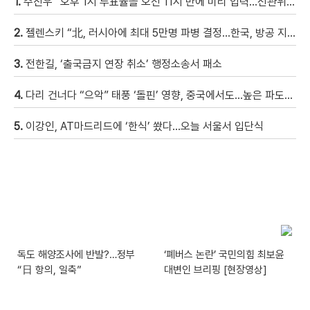
1.
주진우 “오후 1시 투표율을 오전 11시 반에 미리 입력…선관위 ‘타임머신 조작‘” [현장영상]
2.
젤렌스키 “北, 러시아에 최대 5만명 파병 결정…한국, 방공 지원해달라”
3.
전한길, ‘출국금지 연장 취소’ 행정소송서 패소
4.
다리 건너다 “으악” 태풍 ‘돌핀’ 영향, 중국에서도…높은 파도에 휩쓸려 9세 아이 실종 [현장영상]
5.
이강인, AT마드리드에 ‘한식’ 쐈다…오늘 서울서 입단식
독도 해양조사에 반발?…정부
‘폐버스 논란’ 국민의힘 최보윤
“日 항의, 일축”
대변인 브리핑 [현장영상]