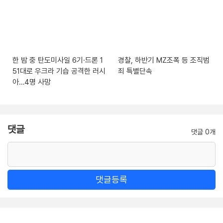
한 밤 중 탄도미사일 6기·드론 1
경찰, 하반기 MZ조폭 등 조직범
51대로 우크라 기습 공격한 러시
죄 특별단속
아…4명 사망
댓글
댓글 0개
댓글등록