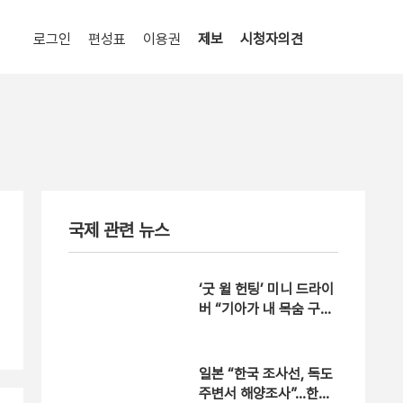
로그인
편성표
이용권
제보
시청자의견
국제 관련 뉴스
‘굿 윌 헌팅’ 미니 드라이
버 “기아가 내 목숨 구했
다”
일본 “한국 조사선, 독도
주변서 해양조사”…한국