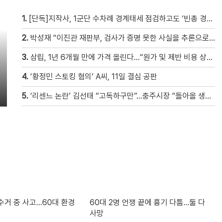
1.
[단독]지작사, 1군단 수차례 경계태세 점검하고도 ‘빈총 경계’ 몰랐다
2.
박성재 “이진관 재판부, 검사가 증명 못한 사실을 추론으로 메꿔” [현장영상]
3.
삼립, 1년 6개월 만에 가격 올린다…“원가 및 제반 비용 상승” [자막뉴스]
4.
‘황정민 스토킹 혐의’ A씨, 11일 결심 공판
5.
‘리센느 논란’ 김선태 “고독하구만”…충주시장 “돌아올 생각은?”
수거 중 사고…60대 환경
60대 2명 언쟁 끝에 흉기 다툼…둘 다
사망