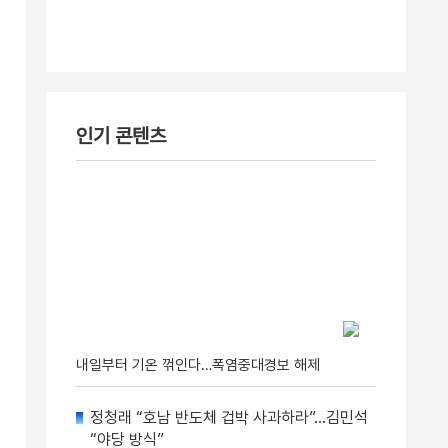
인기 콘텐츠
내일부터 기온 꺾인다…폭염중대경보 해제
정청래 “호남 반도체 겁박 사과하라”…김민석
“야당 방식”