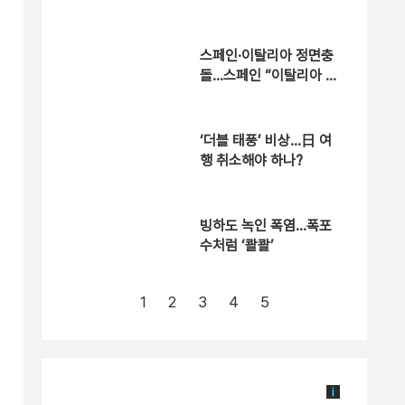
에 항의
스페인·이탈리아 정면충
돌…스페인 “이탈리아 여
행객 국경 검문할 것”
‘더블 태풍’ 비상…日 여
행 취소해야 하나?
빙하도 녹인 폭염…폭포
수처럼 ‘콸콸’
1
2
3
4
5