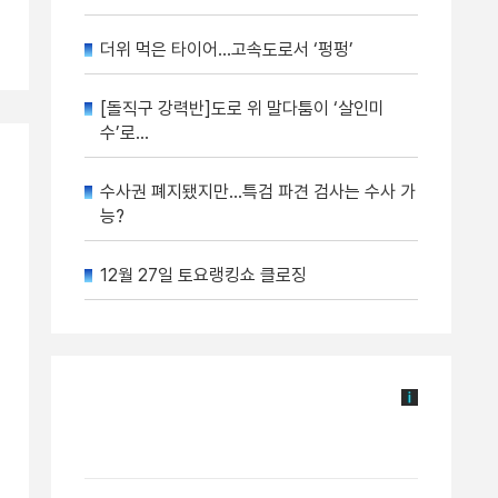
더위 먹은 타이어…고속도로서 ‘펑펑’
[돌직구 강력반]도로 위 말다툼이 ‘살인미
수’로…
수사권 폐지됐지만…특검 파견 검사는 수사 가
능?
12월 27일 토요랭킹쇼 클로징