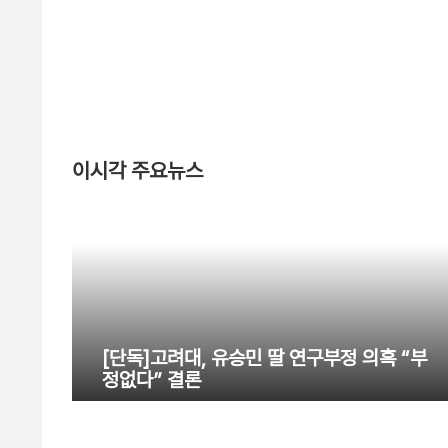
이시각 주요뉴스
[단독]고려대, 유승민 딸 연구부정 의혹 “부
정없다” 결론