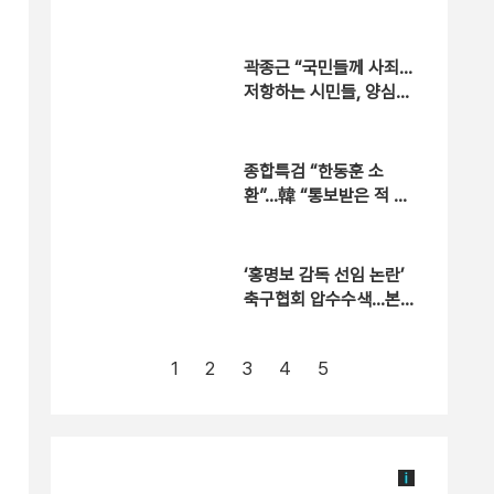
으로 반성” [현장영상]
곽종근 “국민들께 사죄…
저항하는 시민들, 양심
일깨우기 시작” [현장영
상]
종합특검 “한동훈 소
환”…韓 “통보받은 적 없
어”
‘홍명보 감독 선임 논란’
축구협회 압수수색…본
격 수사
1
2
3
4
5