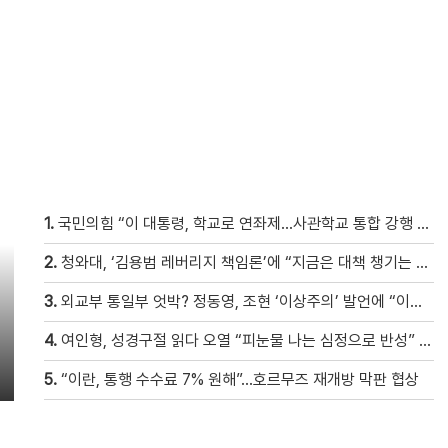
1.
국민의힘 “이 대통령, 학교로 연좌제…사관학교 통합 강행 반드시 막을 것”
2.
청와대, ‘김용범 레버리지 책임론’에 “지금은 대책 챙기는 게 더 중요”
3.
외교부 통일부 엇박? 정동영, 조현 ‘이상주의’ 발언에 “이상이 있어야 현실 바꿔” 반박
4.
여인형, 성경구절 읽다 오열 “피눈물 나는 심정으로 반성” [현장영상]
5.
“이란, 통행 수수료 7% 원해”…호르무즈 재개방 막판 협상