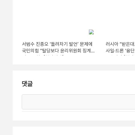
서범수 진종오 ‘돌려차기 발언’ 문제에
러시아 “받은대로
국민의힘 “탈당보다 윤리위원회 징계로
사일·드론 ‘융단
엄중 조치” [현장영상]
7명 사망 [현장
댓글