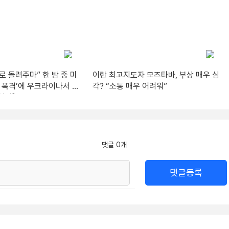
 돌려주마” 한 밤 중 미
이란 최고지도자 모즈타바, 부상 매우 심
 폭격’에 우크라이나서 1
각? “소통 매우 어려워”
영상]
댓글 0개
댓글등록