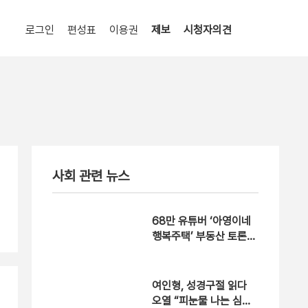
로그인
편성표
이용권
제보
시청자의견
사회 관련 뉴스
68만 유튜버 ‘아영이네
행복주택’ 부동산 토론회
서 오세훈에 남긴 말 [현
장영상]
여인형, 성경구절 읽다
오열 “피눈물 나는 심정