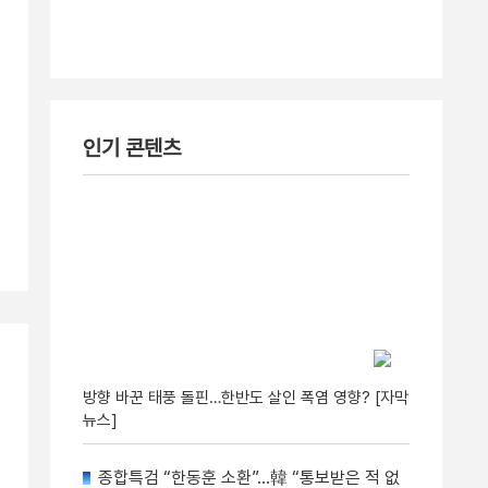
인기 콘텐츠
방향 바꾼 태풍 돌핀…한반도 살인 폭염 영향? [자막
뉴스]
종합특검 “한동훈 소환”…韓 “통보받은 적 없