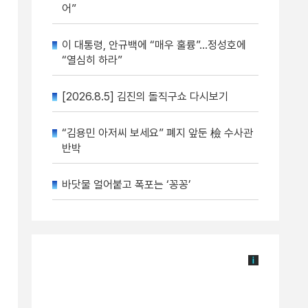
어”
이 대통령, 안규백에 “매우 훌륭”…정성호에
“열심히 하라”
[2026.8.5] 김진의 돌직구쇼 다시보기
“김용민 아저씨 보세요” 폐지 앞둔 檢 수사관
반박
바닷물 얼어붙고 폭포는 ‘꽁꽁’