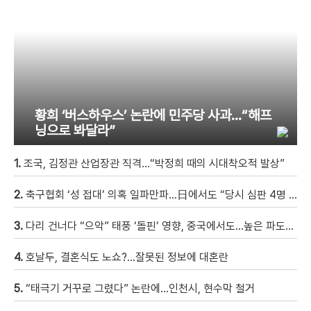
황희 ‘버스하우스’ 논란에 민주당 사과…“해프
닝으로 봐달라”
1.
조국, 김정관 산업장관 직격…“박정희 때의 시대착오적 발상”
2.
축구협회 ‘성 접대’ 의혹 일파만파…日에서도 “당시 심판 4명 조사 착수”
3.
다리 건너다 “으악” 태풍 ‘돌핀’ 영향, 중국에서도…높은 파도에 휩쓸려 9세 아이 실종 [현장영상]
4.
호날두, 결혼식도 노쇼?…잘못된 정보에 대혼란
5.
“태극기 거꾸로 그렸다” 논란에…인천시, 현수막 철거