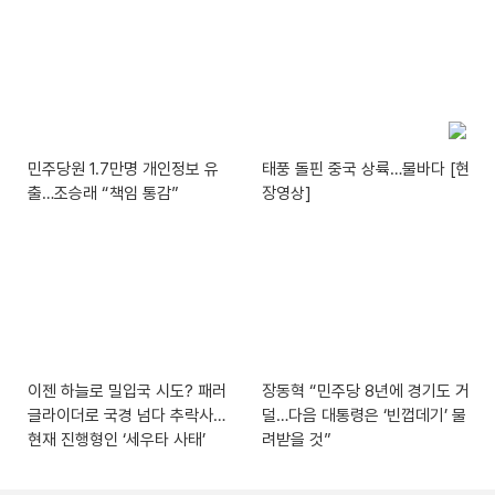
민주당원 1.7만명 개인정보 유
태풍 돌핀 중국 상륙…물바다 [현
출…조승래 “책임 통감”
장영상]
이젠 하늘로 밀입국 시도? 패러
장동혁 “민주당 8년에 경기도 거
글라이더로 국경 넘다 추락사…
덜…다음 대통령은 ‘빈껍데기’ 물
현재 진행형인 ‘세우타 사태’
려받을 것”