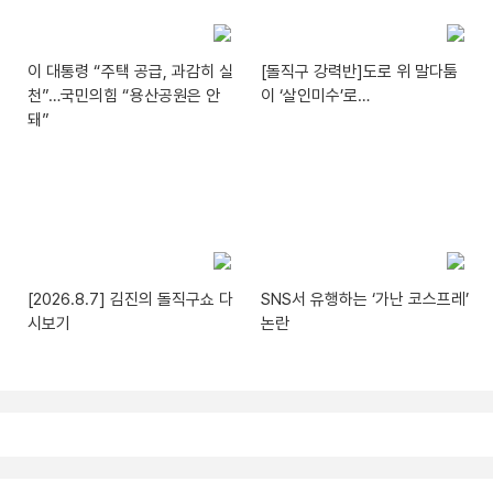
이 대통령 “주택 공급, 과감히 실
[돌직구 강력반]도로 위 말다툼
천”…국민의힘 “용산공원은 안
이 ‘살인미수’로…
돼”
[2026.8.7] 김진의 돌직구쇼 다
SNS서 유행하는 ‘가난 코스프레’
시보기
논란