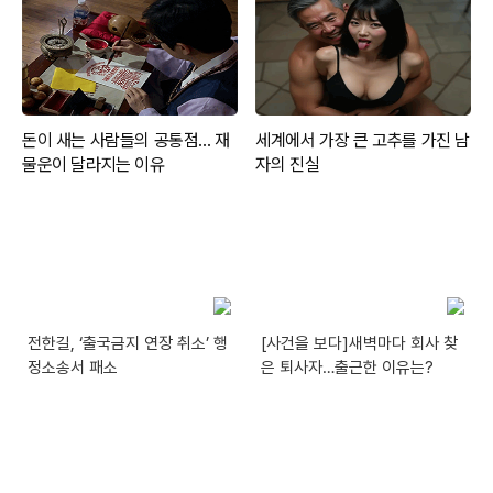
전한길, ‘출국금지 연장 취소’ 행
[사건을 보다]새벽마다 회사 찾
정소송서 패소
은 퇴사자…출근한 이유는?