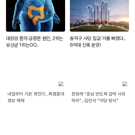
내일부터 기온 꺾인다…폭염중대
정청래 “호남 반도체 겁박 사과
경보 해제
하라”…김민석 “야당 방식”