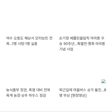
여수 오동도 해상서 모터보트 전
손기정 베를린올림픽 마라톤 우
복…1명 사망·1명 실종
승 90주년…특별전·평화 마라톤
기념 사업
농식품부 장관, 폭염 대비 전북
퇴근길에 마을버스 상가 돌진…8
육계 농장·상추 하우스 점검
명 부상 [현장영상]