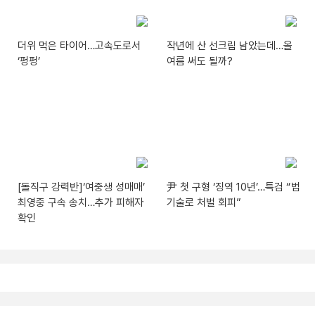
더위 먹은 타이어…고속도로서
작년에 산 선크림 남았는데…올
‘펑펑’
여름 써도 될까?
[돌직구 강력반]‘여중생 성매매’
尹 첫 구형 ‘징역 10년’…특검 “법
최영중 구속 송치…추가 피해자
기술로 처벌 회피”
확인