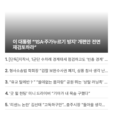
이 대통령 “‘ISA·주가누르기 방지’ 개편안 전면
재검토하라”
1.
[단독]지작사, 1군단 수차례 경계태세 점검하고도 ‘빈총 경계’ 몰랐다
2.
형사소송법 학회장 “검찰 보완수사권 폐지, 삼풍 참사 생각 난다” [현장영상]
3.
“유교 탈레반？” “쓸데없는 몸자랑” 공원 뛰는 ‘상탈 러닝족’ 갑론을박 [자막뉴스]
4.
‘굿 윌 헌팅’ 미니 드라이버 “기아가 내 목숨 구했다”
5.
‘리센느 논란’ 김선태 “고독하구만”…충주시장 “돌아올 생각은?”