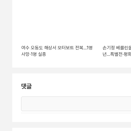
여수 오동도 해상서 모터보트 전복…1명
손기정 베를린올
사망·1명 실종
년…특별전·평화
댓글