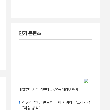
인기 콘텐츠
내일부터 기온 꺾인다…폭염중대경보 해제
정청래 “호남 반도체 겁박 사과하라”…김민석
“야당 방식”