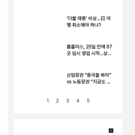
가 주주환원”
‘더블 태풍’ 비상…日 여
행 취소해야 하나?
홈플러스, 25일 만에 67
곳 임시 영업 시작…상품
입고율 30%
산업장관 “중국을 봐라”
vs 노동장관 “지금도 이
익”…주 52시간 이견
1
2
3
4
5