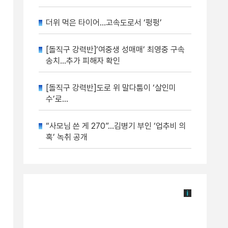
더위 먹은 타이어…고속도로서 ‘펑펑’
[돌직구 강력반]‘여중생 성매매’ 최영중 구속
송치…추가 피해자 확인
[돌직구 강력반]도로 위 말다툼이 ‘살인미
수’로…
“사모님 쓴 게 270”…김병기 부인 ‘업추비 의
혹’ 녹취 공개