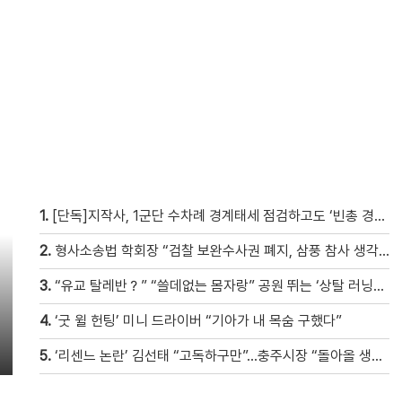
1.
[단독]지작사, 1군단 수차례 경계태세 점검하고도 ‘빈총 경계’ 몰랐다
2.
형사소송법 학회장 “검찰 보완수사권 폐지, 삼풍 참사 생각 난다” [현장영상]
3.
“유교 탈레반？” “쓸데없는 몸자랑” 공원 뛰는 ‘상탈 러닝족’ 갑론을박 [자막뉴스]
4.
‘굿 윌 헌팅’ 미니 드라이버 “기아가 내 목숨 구했다”
5.
‘리센느 논란’ 김선태 “고독하구만”…충주시장 “돌아올 생각은?”