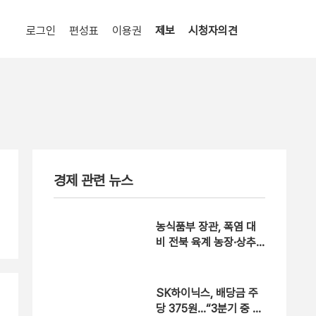
로그인
편성표
이용권
제보
시청자의견
경제 관련 뉴스
농식품부 장관, 폭염 대
비 전북 육계 농장·상추
하우스 점검
SK하이닉스, 배당금 주
당 375원…“3분기 중 추