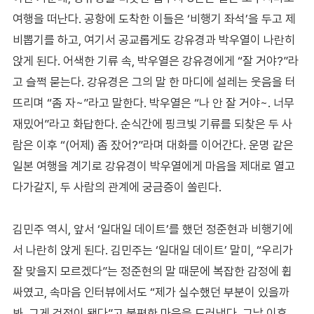
여행을 떠난다. 공항에 도착한 이들은 ‘비행기 좌석’을 두고 제
비뽑기를 하고, 여기서 공교롭게도 강유경과 박우열이 나란히
앉게 된다. 어색한 기류 속, 박우열은 강유경에게 “잘 거야?”라
고 슬쩍 묻는다. 강유경은 그의 말 한 마디에 설레는 웃음을 터
뜨리며 “좀 자~”라고 말한다. 박우열은 “나 안 잘 거야~. 너무
재밌어”라고 화답한다. 순식간에 핑크빛 기류를 되찾은 두 사
람은 이후 “(어제) 좀 잤어?”라며 대화를 이어간다. 운명 같은
일본 여행을 계기로 강유경이 박우열에게 마음을 제대로 열고
다가갈지, 두 사람의 관계에 궁금증이 쏠린다.
김민주 역시, 앞서 ‘일대일 데이트’를 했던 정준현과 비행기에
서 나란히 앉게 된다. 김민주는 ‘일대일 데이트’ 말미, “우리가
잘 맞을지 모르겠다”는 정준현의 말 때문에 복잡한 감정에 휩
싸였고, 속마음 인터뷰에서도 “제가 실수했던 부분이 있을까
봐, 그게 걱정이 됐다”고 불편한 마음을 드러냈다. 그날 이후,