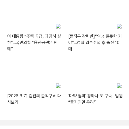
이 대통령 “주택 공급, 과감히 실
[돌직구 강력반]“엄청 잘못한 거
천”…국민의힘 “용산공원은 안
야”…경찰 압수수색 후 숨진 10
돼”
대
[2026.8.7] 김진의 돌직구쇼 다
‘마약 혐의’ 황하나 또 구속…법원
시보기
“증거인멸 우려”