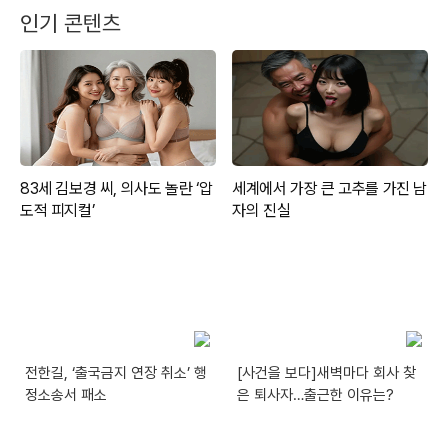
인기 콘텐츠
전한길, ‘출국금지 연장 취소’ 행
[사건을 보다]새벽마다 회사 찾
정소송서 패소
은 퇴사자…출근한 이유는?