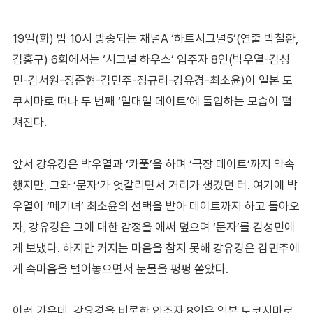
19일(화) 밤 10시 방송되는 채널A ‘하트시그널5’(연출 박철환,
김홍구) 6회에서는 ‘시그널 하우스’ 입주자 8인(박우열-김성
민-김서원-정준현-김민주-정규리-강유경-최소윤)이 일본 도
쿠시마로 떠나 두 번째 ‘일대일 데이트’에 돌입하는 모습이 펼
쳐진다.
앞서 강유경은 박우열과 ‘카풀’을 하며 ‘극장 데이트’까지 약속
했지만, 그와 ‘문자’가 엇갈리면서 거리가 생겼던 터. 여기에 박
우열이 ‘메기녀’ 최소윤의 선택을 받아 데이트까지 하고 돌아오
자, 강유경은 그에 대한 감정을 애써 덮으며 ‘문자’를 김성민에
게 보냈다. 하지만 커지는 마음을 참지 못해 강유경은 김민주에
게 속마음을 털어놓으면서 눈물을 펑펑 쏟았다.
이런 가운데, 강유경을 비롯한 입주자 8인은 일본 도쿠시마로