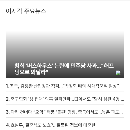
이시각 주요뉴스
황희 ‘버스하우스’ 논란에 민주당 사과…“해프
닝으로 봐달라”
1.
조국, 김정관 산업장관 직격…“박정희 때의 시대착오적 발상”
2.
축구협회 ‘성 접대’ 의혹 일파만파…日에서도 “당시 심판 4명 조사 착수”
3.
다리 건너다 “으악” 태풍 ‘돌핀’ 영향, 중국에서도…높은 파도에 휩쓸려 9세 아이 실종 [현장영상]
4.
호날두, 결혼식도 노쇼?…잘못된 정보에 대혼란