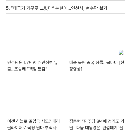
5.
“태극기 거꾸로 그렸다” 논란에…인천시, 현수막 철거
민주당원 1.7만명 개인정보 유
태풍 돌핀 중국 상륙…물바다 [현
출…조승래 “책임 통감”
장영상]
이젠 하늘로 밀입국 시도? 패러
장동혁 “민주당 8년에 경기도 거
글라이더로 국경 넘다 추락사…
덜…다음 대통령은 ‘빈껍데기’ 물