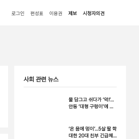
로그인
편성표
이용권
제보
시청자의견
사회 관련 뉴스
물 담그고 쉬다가 ‘악!’…
안동 ‘대형 구렁이’에 대
피 소동 [자막뉴스]
‘온 몸에 멍이’…5살 딸 학
대한 20대 친부 긴급체