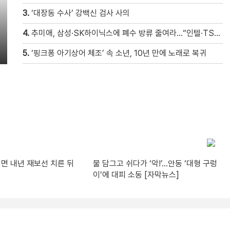
3.
‘대장동 수사’ 강백신 검사 사의
4.
추미애, 삼성·SK하이닉스에 폐수 방류 줄여라…“인텔·TSMC와 정반대”
5.
‘핑크퐁 아기상어 체조’ 속 소년, 10년 만에 노래로 복귀
되면 내년 재보선 치른 뒤
물 담그고 쉬다가 ‘악!’…안동 ‘대형 구렁
이’에 대피 소동 [자막뉴스]