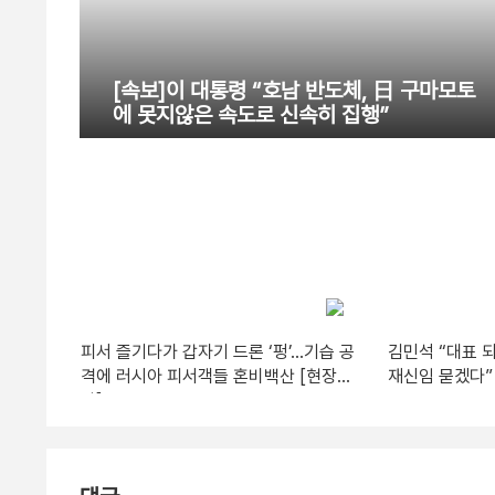
[속보]이 대통령 “호남 반도체, 日 구마모토
에 못지않은 속도로 신속히 집행”
피서 즐기다가 갑자기 드론 ‘펑’…기습 공
김민석 “대표 
격에 러시아 피서객들 혼비백산 [현장영
재신임 묻겠다”
상]