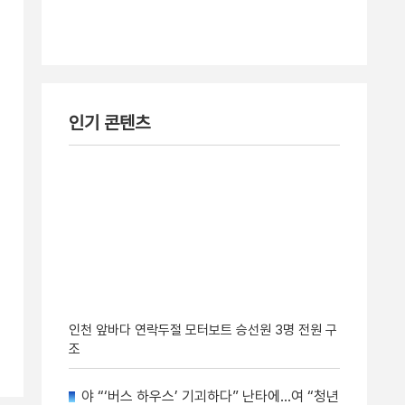
인기 콘텐츠
인천 앞바다 연락두절 모터보트 승선원 3명 전원 구
조
야 “‘버스 하우스’ 기괴하다” 난타에…여 “청년