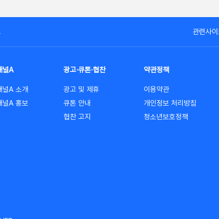
고
관련사이
채널A
광고·큐톤·협찬
약관정책
채널A 소개
광고 및 제휴
이용약관
채널A 홍보
큐톤 안내
개인정보 처리방침
협찬 고지
청소년보호정책