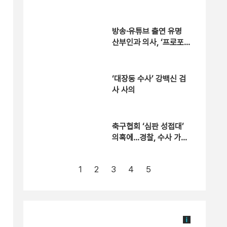
포 [자막뉴스]
방송·유튜브 출연 유명
산부인과 의사, ‘프로포
폴 셀프 투약’ 체포
‘대장동 수사’ 강백신 검
사 사의
축구협회 ‘심판 성접대’
의혹에…경찰, 수사 가능
성 검토
1
2
3
4
5