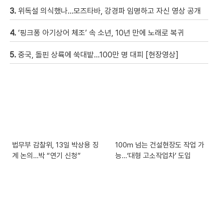
3.
위독설 의식했나…모즈타바, 강경파 임명하고 자신 영상 공개
4.
‘핑크퐁 아기상어 체조’ 속 소년, 10년 만에 노래로 복귀
5.
중국, 돌핀 상륙에 쑥대밭…100만 명 대피 [현장영상]
법무부 감찰위, 13일 박상용 징
100m 넘는 건설현장도 작업 가
계 논의…박 “연기 신청”
능…‘대형 고소작업차’ 도입