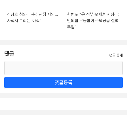
김상호 청와대 춘추관장 사의…
한병도 “윤 정부·오세훈 시정·국
사직서 수리는 ‘아직’
민의힘 무능함이 주택공급 절벽
주범”
댓글
댓글 0개
댓글등록