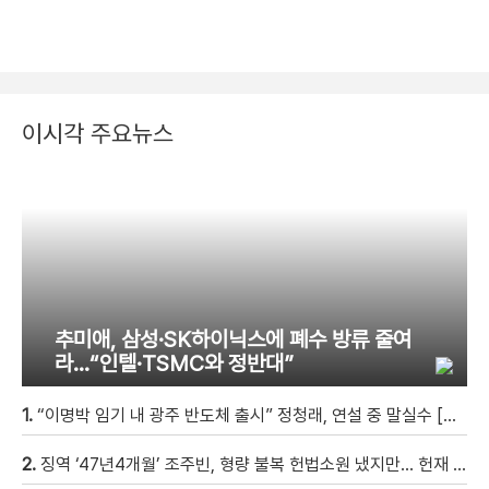
이시각 주요뉴스
추미애, 삼성·SK하이닉스에 폐수 방류 줄여
라…“인텔·TSMC와 정반대”
1.
“이명박 임기 내 광주 반도체 출시” 정청래, 연설 중 말실수 [현장영상]
2.
징역 ‘47년4개월’ 조주빈, 형량 불복 헌법소원 냈지만… 헌재 “합헌”