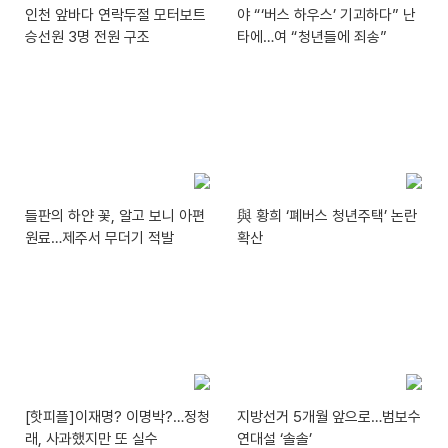
인천 앞바다 연락두절 모터보트
야 “‘버스 하우스’ 기괴하다” 난
승선원 3명 전원 구조
타에…여 “청년들에 죄송”
들판의 하얀 꽃, 알고 보니 아편
與 황희 ‘폐버스 청년주택’ 논란
원료…제주서 무더기 적발
확산
[핫피플]이재명? 이명박?…정청
지방선거 5개월 앞으로…범보수
래, 사과했지만 또 실수
연대설 ‘솔솔’