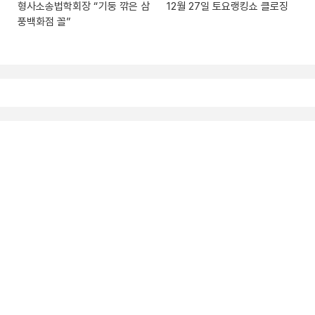
형사소송법학회장 “기둥 깎은 삼
12월 27일 토요랭킹쇼 클로징
풍백화점 꼴”