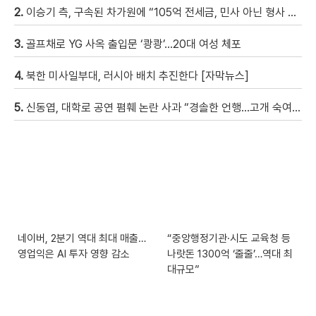
2.
이승기 측, 구속된 차가원에 “105억 전세금, 민사 아닌 형사 범죄…엄벌 원해” [자막뉴스]
3.
골프채로 YG 사옥 출입문 ‘쾅쾅’…20대 여성 체포
4.
북한 미사일부대, 러시아 배치 추진한다 [자막뉴스]
5.
신동엽, 대학로 공연 폄훼 논란 사과 “경솔한 언행…고개 숙여 사과”
네이버, 2분기 역대 최대 매출…
“중앙행정기관·시도 교육청 등
영업익은 AI 투자 영향 감소
나랏돈 1300억 ‘줄줄’…역대 최
대규모”