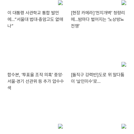
이 대통령 사관학교 통합 발언
[현장 카메라]‘천지개벽’ 청량리
에…“서울대 법대·충암고도 없애
에…밤마다 벌어지는 ‘노상방뇨
나”
전쟁’
합수본, ‘투표율 조작 의혹’ 중앙·
[돌직구 강력반]도로 위 말다툼
서울·경기 선관위 등 추가 압수수
이 ‘살인미수’로…
색