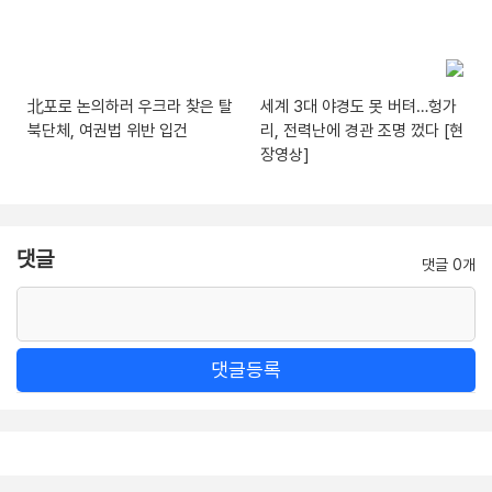
北포로 논의하러 우크라 찾은 탈
세계 3대 야경도 못 버텨…헝가
북단체, 여권법 위반 입건
리, 전력난에 경관 조명 껐다 [현
장영상]
댓글
댓글 0개
댓글등록