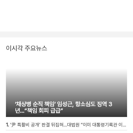
이시각 주요뉴스
‘채상병 순직 책임’ 임성근, 항소심도 징역 3
년…“책임 회피 급급”
1.
‘尹 특활비 공개’ 판결 뒤집혀…대법원 “이미 대통령기록관 이관”