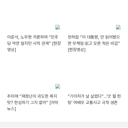
이준석, 노무현 거론하며 “민주
천하람 “이 대통령, 안 읽어봤으
당 악연 알지만 사적 관계” [현장
면 무책임·읽고 모른 척은 비겁”
영상]
[현장영상]
추미애 “재정난이 과도한 복지
“기아차가 날 살렸다”…‘굿 윌 헌
탓? 한심하기 그지 없어” [자막
팅’ 여배우 교통사고 극적 생존
뉴스]