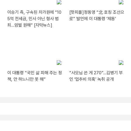
이승기 측, 구속된 차가원에 “10
[핫피플]정동영 “北 호칭 조선으
5억 전세금, 민사 아닌 형사 범
로” 발언에 이 대통령 ‘제동’
죄…엄벌 원해” [자막뉴스]
이 대통령 “국민 삶 피해 주는 정
“사모님 쓴 게 270”…김병기 부
책, 안 하느니만 못 해”
인 ‘업추비 의혹’ 녹취 공개