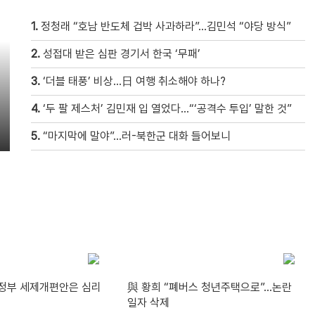
1.
정청래 “호남 반도체 겁박 사과하라”…김민석 “야당 방식”
2.
성접대 받은 심판 경기서 한국 ‘무패’
3.
‘더블 태풍’ 비상…日 여행 취소해야 하나?
4.
‘두 팔 제스처’ 김민재 입 열었다…“‘공격수 투입’ 말한 것”
5.
“마지막에 말야”…러-북한군 대화 들어보니
“정부 세제개편안은 심리
與 황희 “폐버스 청년주택으로”…논란
일자 삭제