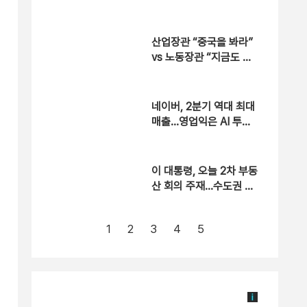
입고율 30%
산업장관 “중국을 봐라”
vs 노동장관 “지금도 이
익”…주 52시간 이견
네이버, 2분기 역대 최대
매출…영업익은 AI 투자
영향 감소
이 대통령, 오늘 2차 부동
산 회의 주재…수도권 공
급 대책 점검
1
2
3
4
5