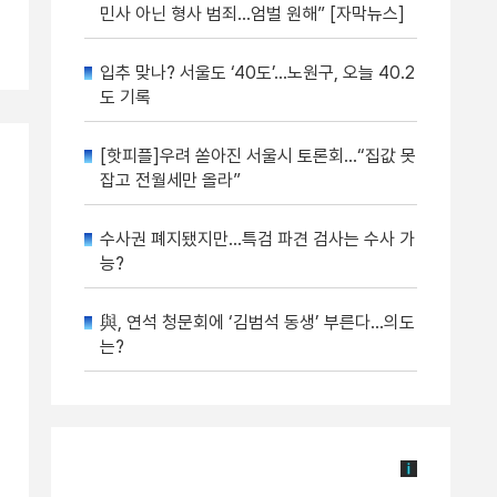
민사 아닌 형사 범죄…엄벌 원해” [자막뉴스]
입추 맞나? 서울도 ‘40도’…노원구, 오늘 40.2
도 기록
[핫피플]우려 쏟아진 서울시 토론회…“집값 못
잡고 전월세만 올라”
수사권 폐지됐지만…특검 파견 검사는 수사 가
능?
與, 연석 청문회에 ‘김범석 동생’ 부른다…의도
는?