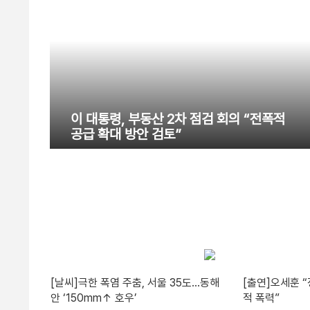
이 대통령, 부동산 2차 점검 회의 “전폭적
공급 확대 방안 검토”
[날씨]극한 폭염 주춤, 서울 35도…동해
[출연]오세훈 
안 ‘150mm↑ 호우’
적 폭력”