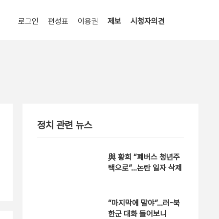
로그인
편성표
이용권
제보
시청자의견
정치 관련 뉴스
與 황희 “폐버스 청년주
택으로”…논란 일자 삭제
“마지막에 말야”…러-북
한군 대화 들어보니