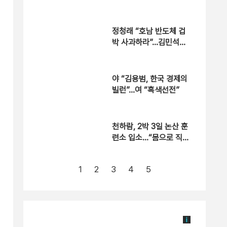
정청래 “호남 반도체 겁
박 사과하라”…김민석
“야당 방식”
야 “김용범, 한국 경제의
빌런”…여 “흑색선전”
천하람, 2박 3일 논산 훈
련소 입소…“몸으로 직접
느끼겠다”
1
2
3
4
5