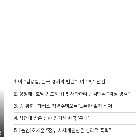
1.
야 “김용범, 한국 경제의 빌런”…여 “흑색선전”
2.
정청래 “호남 반도체 겁박 사과하라”…김민석 “야당 방식”
3.
與 황희 “폐버스 청년주택으로”…논란 일자 삭제
4.
성접대 받은 심판 경기서 한국 ‘무패’
5.
[출연]오세훈 “정부 세제개편안은 심리적 폭력”