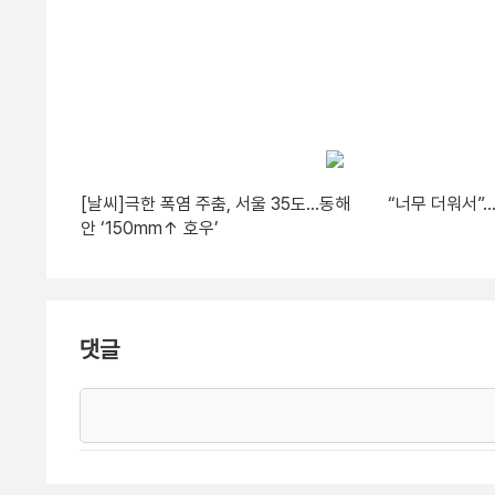
[날씨]극한 폭염 주춤, 서울 35도…동해
“너무 더워서”
안 ‘150mm↑ 호우’
댓글