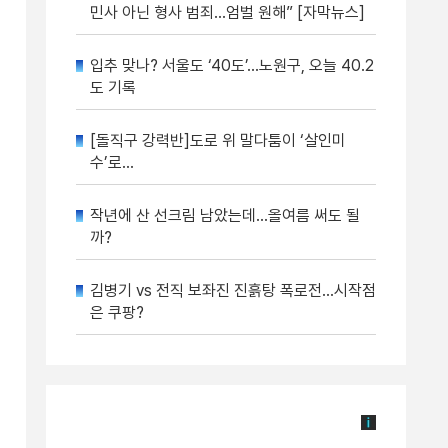
민사 아닌 형사 범죄…엄벌 원해” [자막뉴스]
입추 맞나? 서울도 ‘40도’…노원구, 오늘 40.2
도 기록
[돌직구 강력반]도로 위 말다툼이 ‘살인미
수’로…
작년에 산 선크림 남았는데…올여름 써도 될
까?
김병기 vs 전직 보좌진 진흙탕 폭로전…시작점
은 쿠팡?