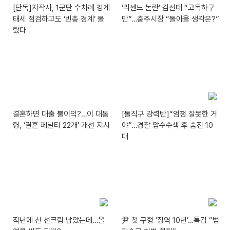
[단독]지작사, 1군단 수차례 경계
‘리센느 논란’ 김선태 “고독하구
태세 점검하고도 ‘빈총 경계’ 몰
만”…충주시장 “돌아올 생각은?”
랐다
결혼하면 대출 불이익?…이 대통
[돌직구 강력반]“엄청 잘못한 거
령, ‘결혼 페널티 22개’ 개선 지시
야”…경찰 압수수색 후 숨진 10
대
작년에 산 선크림 남았는데…올
尹 첫 구형 ‘징역 10년’…특검 “법