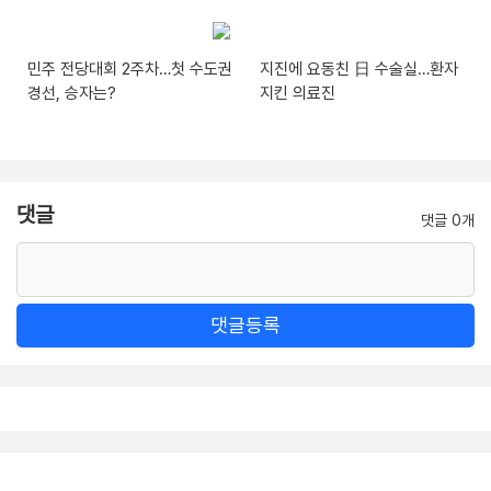
민주 전당대회 2주차…첫 수도권
지진에 요동친 日 수술실…환자
경선, 승자는?
지킨 의료진
댓글
댓글 0개
댓글등록