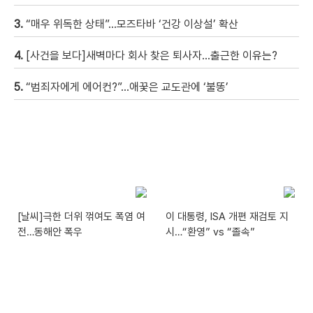
3.
“매우 위독한 상태”…모즈타바 ‘건강 이상설’ 확산
4.
[사건을 보다]새벽마다 회사 찾은 퇴사자…출근한 이유는?
5.
“범죄자에게 에어컨?”…애꿎은 교도관에 ‘불똥’
[날씨]극한 더위 꺾여도 폭염 여
이 대통령, ISA 개편 재검토 지
전…동해안 폭우
시…“환영” vs “졸속”