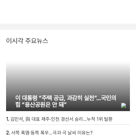
이시각 주요뉴스
이 대통령 “주택 공급, 과감히 실천”…국민의
힘 “용산공원은 안 돼”
1.
김민석, 與 대표 제주·인천 경선서 승리…누적 1위 탈환
2.
서쪽 폭염·동쪽 폭우…극과 극 날씨 이유는?