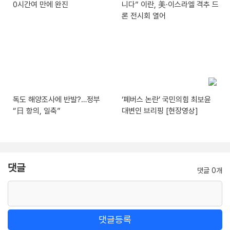
0시간여 만에 완진
니다” 이란, 美·이스라엘 격추 드
론 전시회 열어
독도 해양조사에 반발?…정부
‘폐버스 논란’ 국민의힘 최보윤
“日 항의, 일축”
대변인 브리핑 [현장영상]
댓글
댓글 0개
댓글등록