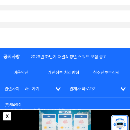
공지사항
2026년 하반기 채널A 청년 스쿼드 모집 공고
이용약관
개인정보 처리방침
청소년보호정책
관련사이트 바로가기
관계사 바로가기
(주)채널에이
대표이사: 김차수
|
서울특별시 종로구 청계천로 1 (03187)
부가통신사업신고: 022357호
|
사업자등록번호: 101-86-62787
X
대표전화: (02)2020-3114
|
시청자상담실: (02)2020-3100
통신판매업신고: 제2012-서울종로-0195호