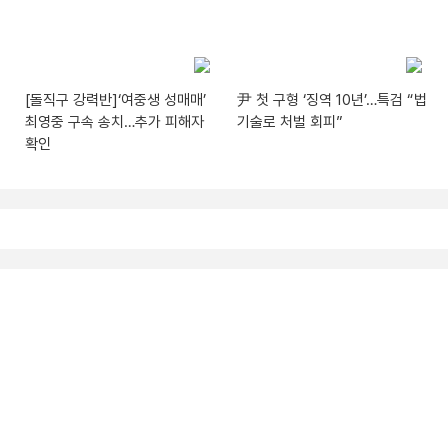
[돌직구 강력반]‘여중생 성매매’
尹 첫 구형 ‘징역 10년’…특검 “법
최영중 구속 송치…추가 피해자
기술로 처벌 회피”
확인