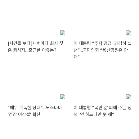
[사건을 보다]새벽마다 회사 찾
이 대통령 “주택 공급, 과감히 실
은 퇴사자…출근한 이유는?
천”…국민의힘 “용산공원은 안
돼”
“매우 위독한 상태”…모즈타바
이 대통령 “국민 삶 피해 주는 정
‘건강 이상설’ 확산
책, 안 하느니만 못 해”