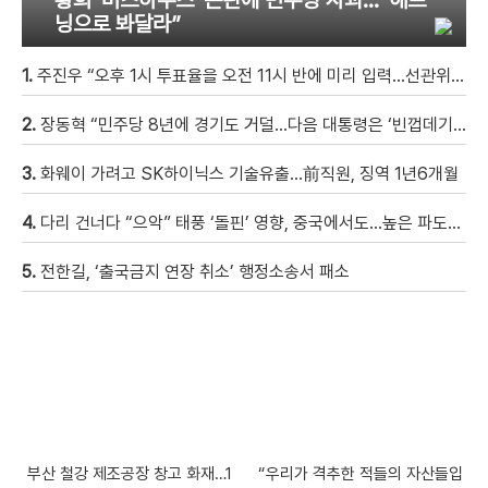
닝으로 봐달라”
1.
주진우 “오후 1시 투표율을 오전 11시 반에 미리 입력…선관위 ‘타임머신 조작‘” [현장영상]
2.
장동혁 “민주당 8년에 경기도 거덜…다음 대통령은 ‘빈껍데기’ 물려받을 것”
3.
화웨이 가려고 SK하이닉스 기술유출…前직원, 징역 1년6개월
4.
다리 건너다 “으악” 태풍 ‘돌핀’ 영향, 중국에서도…높은 파도에 휩쓸려 9세 아이 실종 [현장영상]
5.
전한길, ‘출국금지 연장 취소’ 행정소송서 패소
부산 철강 제조공장 창고 화재…1
“우리가 격추한 적들의 자산들입