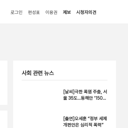
로그인
편성표
이용권
제보
시청자의견
사회 관련 뉴스
[날씨]극한 폭염 주춤, 서
울 35도…동해안 ‘150m
m↑ 호우’
[출연]오세훈 “정부 세제
개편안은 심리적 폭력”