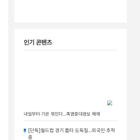
인기 콘텐츠
내일부터 기온 꺾인다…폭염중대경보 해제
[단독]월드컵 경기 틈타 도둑질…외국인 추적
중