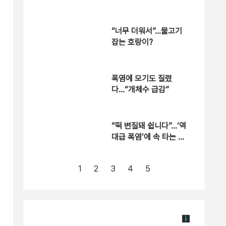
“너무 더워서”…물고기
잡는 호랑이?
폭염에 모기도 질렸
다…“개체수 급감”
“떡 변질돼 쉽니다”…‘역
대급 폭염’에 속 타는 골
목상권
1
2
3
4
5