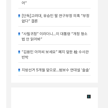
어”
[단독]고려대, 유승민 딸 연구부정 의혹 “부정
없다” 결론
“사필귀정” 이라더니…이 대통령 “개정 형소
법 안 읽어봐”
“김용민 아저씨 보세요” 폐지 앞둔 檢 수사관
반박
지방선거 5개월 앞으로…범보수 연대설 ‘솔솔’