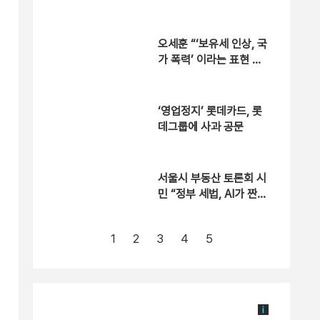
무화 추진
오세훈 “‘보유세 인상, 국
가 폭력’ 이라는 표현 와
닿아” [현장영상]
‘영업정지’ 롯데카드, 롯
데그룹에 사과 공문
서울시 부동산 토론회 시
민 “정부 세법, AI가 짠
것 같다” [현장영상]
1
2
3
4
5