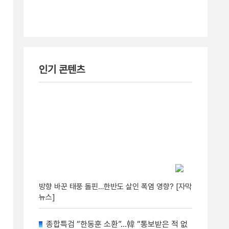
인기 콘텐츠
방향 바꾼 태풍 돌핀…한반도 살인 폭염 영향? [자막
뉴스]
종합특검 “한동훈 소환”…韓 “통보받은 적 없