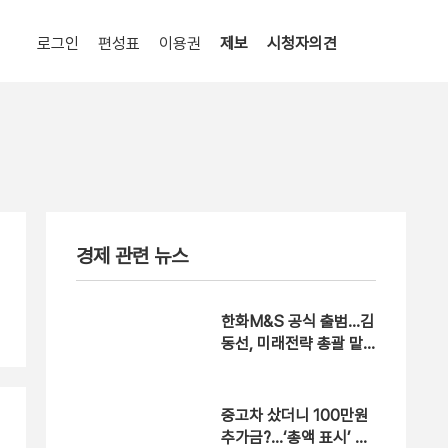
로그인
편성표
이용권
제보
시청자의견
경제 관련 뉴스
한화M&S 공식 출범…김
동선, 미래전략 총괄 맡
는다
중고차 샀더니 100만원
추가금?…‘총액 표시’ 의