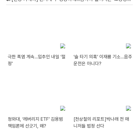
극한 폭염 계속…입추인 내일 ‘절
‘술 타기 의혹’ 이재룡 기소…음주
정’
운전은 아니다?
청와대, ‘레버리지 ETF’ 김용범
[천상철의 리포트]박나래 전 매
책임론에 선긋기, 왜?
니저들 법정 선다