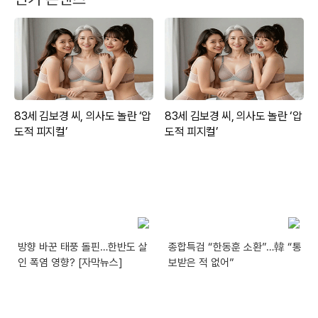
방향 바꾼 태풍 돌핀…한반도 살
종합특검 “한동훈 소환”…韓 “통
인 폭염 영향? [자막뉴스]
보받은 적 없어”