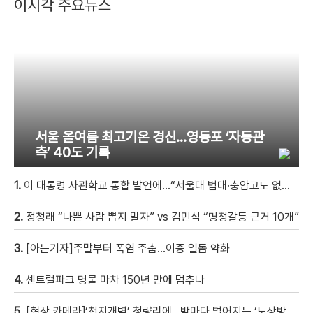
이시각 주요뉴스
서울 올여름 최고기온 경신…영등포 ‘자동관
측’ 40도 기록
1.
이 대통령 사관학교 통합 발언에…“서울대 법대·충암고도 없애나”
2.
정청래 “나쁜 사람 뽑지 말자” vs 김민석 “명청갈등 근거 10개”
3.
[아는기자]주말부터 폭염 주춤…이중 열돔 약화
4.
센트럴파크 명물 마차 150년 만에 멈추나
5.
[현장 카메라]‘천지개벽’ 청량리에…밤마다 벌어지는 ‘노상방뇨 전쟁’