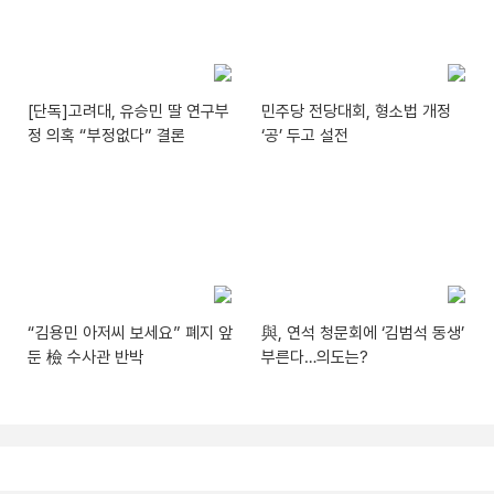
[단독]고려대, 유승민 딸 연구부
민주당 전당대회, 형소법 개정
정 의혹 “부정없다” 결론
‘공’ 두고 설전
“김용민 아저씨 보세요” 폐지 앞
與, 연석 청문회에 ‘김범석 동생’
둔 檢 수사관 반박
부른다…의도는?