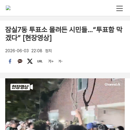
잠실7동 투표소 몰려든 시민들…“투표함 막
겠다” [현장영상]
2026-06-03
22:08
정치