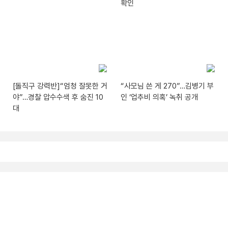
확인
[돌직구 강력반]“엄청 잘못한 거
“사모님 쓴 게 270”…김병기 부
야”…경찰 압수수색 후 숨진 10
인 ‘업추비 의혹’ 녹취 공개
대