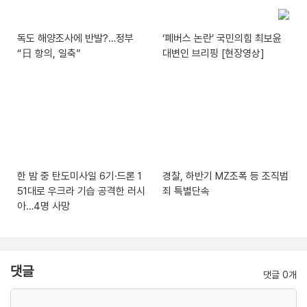
독도 해양조사에 반발?…정부
‘폐버스 논란’ 국민의힘 최보윤
“日 항의, 일축”
대변인 브리핑 [현장영상]
한 밤 중 탄도미사일 6기·드론 1
경찰, 하반기 MZ조폭 등 조직범
51대로 우크라 기습 공격한 러시
죄 특별단속
아…4명 사망
댓글
댓글 0개