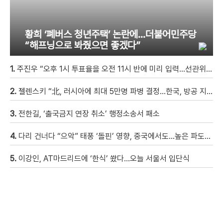
황희 ‘폐버스 청년주택’ 논란에…더불어민주당
“해프닝으로 봐줬으면 좋겠다”
1.
주진우 “오후 1시 투표율을 오전 11시 반에 미리 입력…선관위 ‘타임머신 조작‘” [현장영상]
2.
젤렌스키 “北, 러시아에 최대 5만명 파병 결정…한국, 방공 지원해달라”
3.
전한길, ‘출국금지 연장 취소’ 행정소송서 패소
4.
다리 건너다 “으악” 태풍 ‘돌핀’ 영향, 중국에서도…높은 파도에 휩쓸려 9세 아이 실종 [현장영상]
5.
이강인, AT마드리드에 ‘한식’ 쐈다…오늘 서울서 입단식