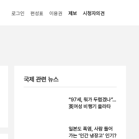
로그인
편성표
이용권
제보
시청자의견
국제 관련 뉴스
“97세, 뭐가 두렵겠나”…
英여성 비행기 올라타
일본도 폭염, 사람 들어
가는 ‘인간 냉장고’ 인기?