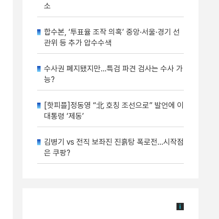
소
합수본, ‘투표율 조작 의혹’ 중앙·서울·경기 선
관위 등 추가 압수수색
수사권 폐지됐지만…특검 파견 검사는 수사 가
능?
[핫피플]정동영 “北 호칭 조선으로” 발언에 이
대통령 ‘제동’
김병기 vs 전직 보좌진 진흙탕 폭로전…시작점
은 쿠팡?