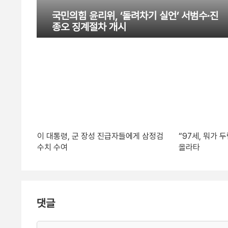
국민의힘 윤리위, ‘돌려차기 실언’ 서범수·진
종오 징계절차 개시
이 대통령, 군 장성 진급자들에게 삼정검
“97세, 뭐가
수치 수여
올라타
댓글