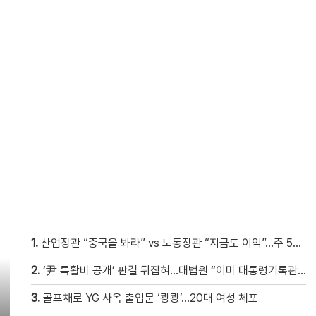
1.
산업장관 “중국을 봐라” vs 노동장관 “지금도 이익”…주 52시간 이견
2.
‘尹 특활비 공개’ 판결 뒤집혀…대법원 “이미 대통령기록관 이관”
3.
골프채로 YG 사옥 출입문 ‘쾅쾅’…20대 여성 체포