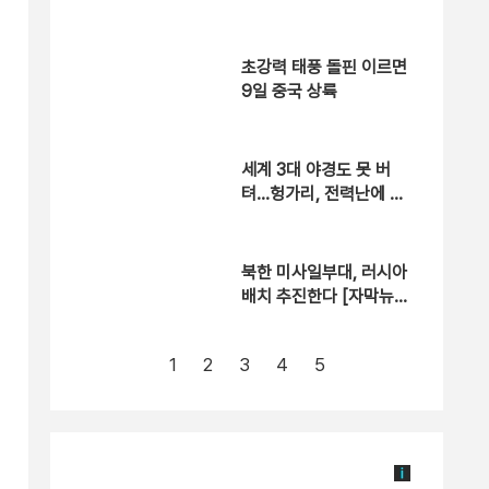
초강력 태풍 돌핀 이르면
9일 중국 상륙
세계 3대 야경도 못 버
텨…헝가리, 전력난에 경
관 조명 껐다 [현장영상]
북한 미사일부대, 러시아
배치 추진한다 [자막뉴
스]
1
2
3
4
5