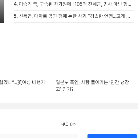
4.
이승기 측, 구속된 차가원에 “105억 전세금, 민사 아닌 형사 범죄…엄벌 원해” [자막뉴스]
5.
신동엽, 대학로 공연 폄훼 논란 사과 “경솔한 언행…고개 숙여 사과”
 두렵겠나”…英여성 비행기
일본도 폭염, 사람 들어가는 ‘인간 냉장
고’ 인기?
댓글 0개