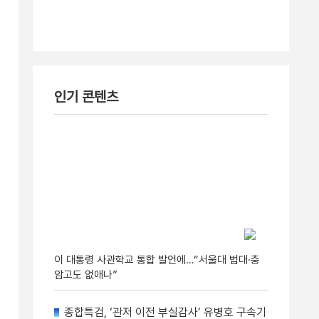
인기 콘텐츠
이 대통령 사관학교 통합 발언에…“서울대 법대·충
암고도 없애나”
종합특검, ‘관저 이전 부실감사’ 유병호 구속기