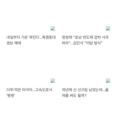
내일부터 기온 꺾인다…폭염중대
정청래 “호남 반도체 겁박 사과
경보 해제
하라”…김민석 “야당 방식”
더위 먹은 타이어…고속도로서
작년에 산 선크림 남았는데…올
‘펑펑’
여름 써도 될까?