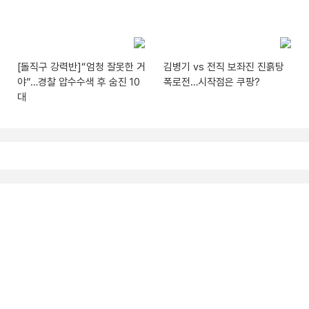
[돌직구 강력반]“엄청 잘못한 거
김병기 vs 전직 보좌진 진흙탕
야”…경찰 압수수색 후 숨진 10
폭로전…시작점은 쿠팡?
대