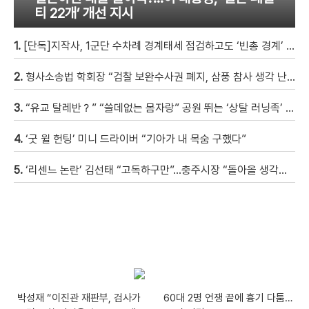
티 22개’ 개선 지시
1.
[단독]지작사, 1군단 수차례 경계태세 점검하고도 ‘빈총 경계’ 몰랐다
2.
형사소송법 학회장 “검찰 보완수사권 폐지, 삼풍 참사 생각 난다” [현장영상]
3.
“유교 탈레반？” “쓸데없는 몸자랑” 공원 뛰는 ‘상탈 러닝족’ 갑론을박 [자막뉴스]
4.
‘굿 윌 헌팅’ 미니 드라이버 “기아가 내 목숨 구했다”
5.
‘리센느 논란’ 김선태 “고독하구만”…충주시장 “돌아올 생각은?”
박성재 “이진관 재판부, 검사가
60대 2명 언쟁 끝에 흉기 다툼…