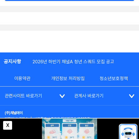
공지사항
2026년 하반기 채널A 청년 스쿼드 모집 공고
이용약관
개인정보 처리방침
청소년보호정책
관련사이트 바로가기
관계사 바로가기
(주)채널에이
대표이사: 김차수
|
서울특별시 종로구 청계천로 1 (03187)
부가통신사업신고: 022357호
|
사업자등록번호: 101-86-62787
X
대표전화: (02)2020-3114
|
시청자상담실: (02)2020-3100
통신판매업신고: 제2012-서울종로-0195호