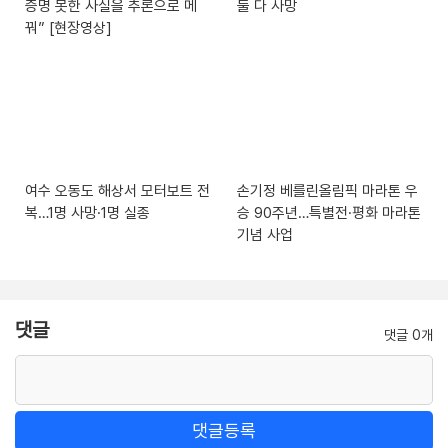
증명 못한 사실을 추론으로 메
둘 다 사망
꿔” [현장영상]
여수 오동도 해상서 모터보트 전
손기정 베를린올림픽 마라톤 우
복…1명 사망·1명 실종
승 90주년…특별전·평화 마라톤
기념 사업
댓글
댓글 0개
댓글등록