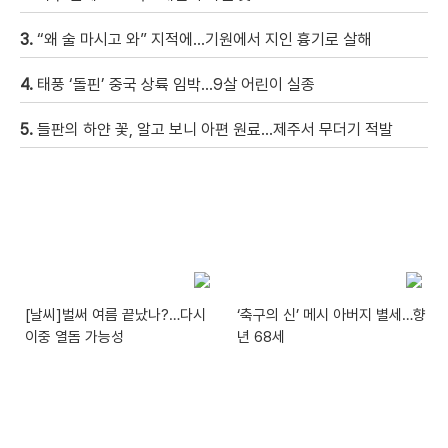
3.
“왜 술 마시고 와” 지적에…기원에서 지인 흉기로 살해
4.
태풍 ‘돌핀’ 중국 상륙 임박…9살 어린이 실종
5.
들판의 하얀 꽃, 알고 보니 아편 원료…제주서 무더기 적발
[날씨]벌써 여름 끝났나?…다시
‘축구의 신’ 메시 아버지 별세…향
이중 열돔 가능성
년 68세