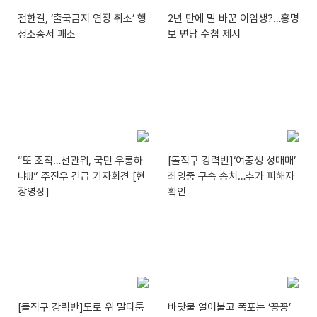
전한길, ‘출국금지 연장 취소’ 행
2년 만에 말 바꾼 이임생?…홍명
정소송서 패소
보 면담 수첩 제시
“또 조작…선관위, 국민 우롱하
[돌직구 강력반]‘여중생 성매매’
냐!!!” 주진우 긴급 기자회견 [현
최영중 구속 송치…추가 피해자
장영상]
확인
[돌직구 강력반]도로 위 말다툼
바닷물 얼어붙고 폭포는 ‘꽁꽁’