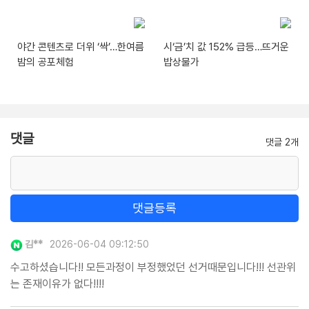
야간 콘텐츠로 더위 ‘싹’…한여름
시‘금’치 값 152% 급등…뜨거운
밤의 공포체험
밥상물가
댓글
댓글 2개
댓글등록
김**
2026-06-04 09:12:50
수고하셨습니다!! 모든과정이 부정했었던 선거때문입니다!!! 선관위
는 존재이유가 없다!!!!