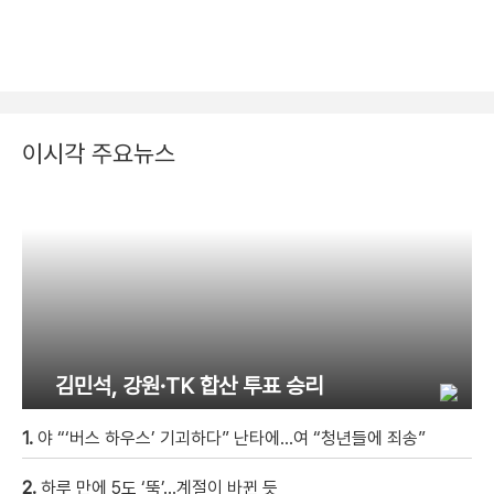
이시각 주요뉴스
김민석, 강원·TK 합산 투표 승리
1.
야 “‘버스 하우스’ 기괴하다” 난타에…여 “청년들에 죄송”
2.
하루 만에 5도 ‘뚝’…계절이 바뀐 듯